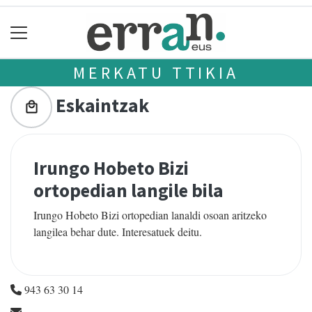
MERKATU TTIKIA
Eskaintzak
Irungo Hobeto Bizi
ortopedian langile bila
Irungo Hobeto Bizi ortopedian lanaldi osoan aritzeko
langilea behar dute. Interesatuek deitu.
943 63 30 14