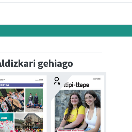
Aldizkari gehiago