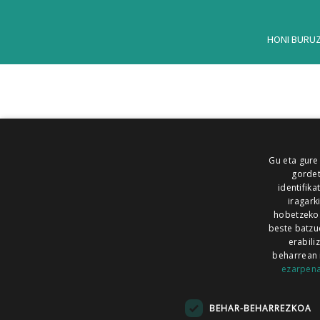
HONI BURU
Gu eta gure
gordet
identifika
iragark
hobetzeko
beste batzu
erabili
beharrean 
ezarpen
AIARALDEA
AIKOR
AIURRI
ALEA
BEGITU
ERRAN
EUSKALERRIA IRRA
BEHAR-BEHARREZKOA
KRONIKA
MAILOPE
NOAUA
O