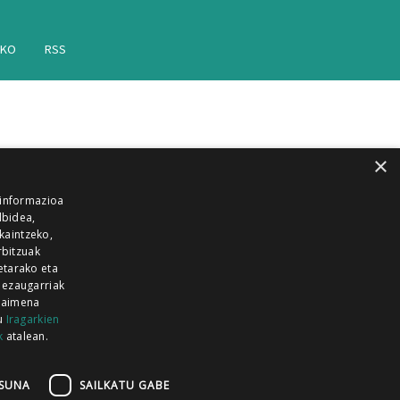
AKO
RSS
×
 informazioa
lbidea,
skaintzeko,
rbitzuak
etarako eta
 ezaugarriak
 baimena
zu
Iragarkien
k
atalean.
EITIA GUKA
AZKOITIA GUKA
BARRENA
GUKA
GUKA TELEBISTA
HIRUKA
SUNA
SAILKATU GABE
Z GUKA
ZUMAIA GUKA
28 KANALA