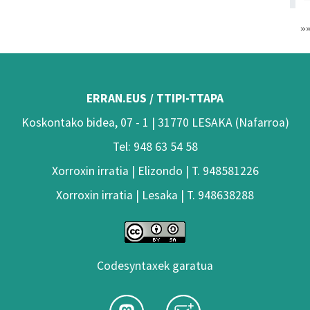
»
ERRAN.EUS / TTIPI-TTAPA
Koskontako bidea, 07 - 1 | 31770 LESAKA (Nafarroa)
Tel: 948 63 54 58
Xorroxin irratia | Elizondo | T. 948581226
Xorroxin irratia | Lesaka | T. 948638288
Codesyntaxek garatua