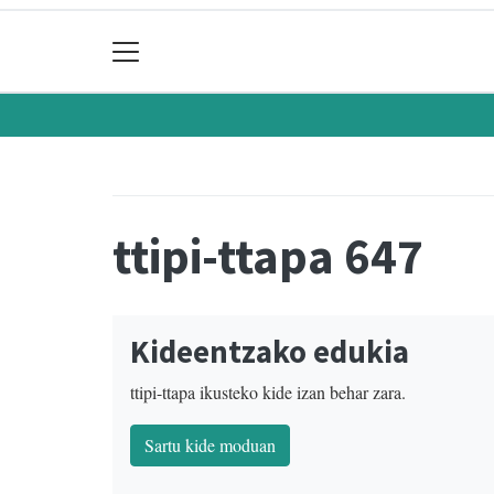
ttipi-ttapa 647
Kideentzako edukia
ttipi-ttapa ikusteko kide izan behar zara.
Sartu kide moduan