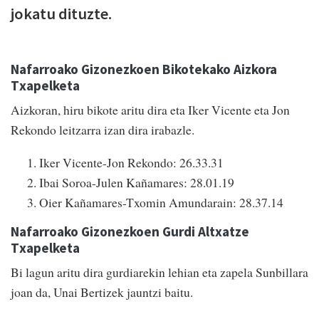
jokatu dituzte.
Nafarroako Gizonezkoen Bikotekako Aizkora
Txapelketa
Aizkoran, hiru bikote aritu dira eta Iker Vicente eta Jon
Rekondo leitzarra izan dira irabazle.
Iker Vicente-Jon Rekondo: 26.33.31
Ibai Soroa-Julen Kañamares: 28.01.19
Oier Kañamares-Txomin Amundarain: 28.37.14
Nafarroako Gizonezkoen Gurdi Altxatze
Txapelketa
Bi lagun aritu dira gurdiarekin lehian eta zapela Sunbillara
joan da, Unai Bertizek jauntzi baitu.