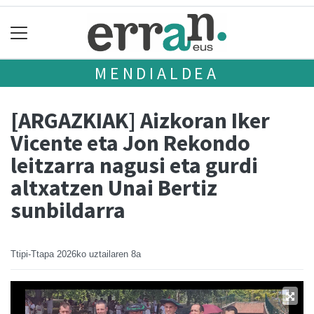
MENDIALDEA
[ARGAZKIAK] Aizkoran Iker
Vicente eta Jon Rekondo
leitzarra nagusi eta gurdi
altxatzen Unai Bertiz
sunbildarra
Ttipi-Ttapa
2026ko uztailaren 8a