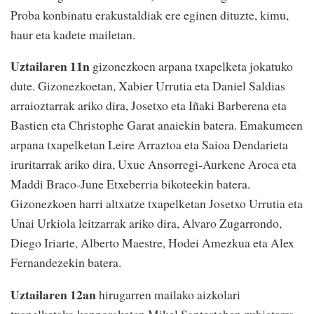
Proba konbinatu erakustaldiak ere eginen dituzte, kimu,
haur eta kadete mailetan.
Uztailaren 11n
gizonezkoen arpana txapelketa jokatuko
dute. Gizonezkoetan, Xabier Urrutia eta Daniel Saldias
arraioztarrak ariko dira, Josetxo eta Iñaki Barberena eta
Bastien eta Christophe Garat anaiekin batera. Emakumeen
arpana txapelketan Leire Arraztoa eta Saioa Dendarieta
iruritarrak ariko dira, Uxue Ansorregi-Aurkene Aroca eta
Maddi Braco-June Etxeberria bikoteekin batera.
Gizonezkoen harri altxatze txapelketan Josetxo Urrutia eta
Unai Urkiola leitzarrak ariko dira, Alvaro Zugarrondo,
Diego Iriarte, Alberto Maestre, Hodei Amezkua eta Alex
Fernandezekin batera.
Uztailaren 12an
hirugarren mailako aizkolari