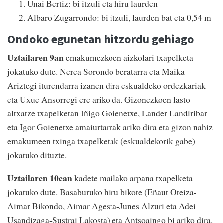
Unai Bertiz: bi itzuli eta hiru laurden
Albaro Zugarrondo: bi itzuli, laurden bat eta 0,54 m
Ondoko egunetan hitzordu gehiago
Uztailaren 9an
emakumezkoen aizkolari txapelketa
jokatuko dute. Nerea Sorondo beratarra eta Maika
Ariztegi iturendarra izanen dira eskualdeko ordezkariak
eta Uxue Ansorregi ere ariko da. Gizonezkoen lasto
altxatze txapelketan Iñigo Goienetxe, Lander Landiribar
eta Igor Goienetxe amaiurtarrak ariko dira eta gizon nahiz
emakumeen txinga txapelketak (eskualdekorik gabe)
jokatuko dituzte.
Uztailaren 10ean
kadete mailako arpana txapelketa
jokatuko dute. Basaburuko hiru bikote (Eñaut Oteiza-
Aimar Bikondo, Aimar Agesta-Junes Alzuri eta Adei
Usandizaga-Sustrai Lakosta) eta Antsoaingo bi ariko dira.