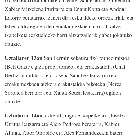
txapelketako kanporaketan Mikel Santesteban zubietarra,
Xabier Mitxelena iruritarra eta Eñaut Korta eta Andoni
Latorre beratarrak izanen dira eskualdeko ordezkariak. eta
lehen aldiz eginen den emakumezkoen harri altxatze
txapelketa (eskualdeko harri altxatzailerik gabe) jokatuko
dituzte.
Uztailaren 13an
San Fermin sokatira 4x4 torneo mistoa
(Beti Gazte), giza proba torneoa eta erakustaldia (Unai
Bertiz sunbildarra eta Joseba Sanchez leitzarra) eta
emakumezkoen aizkora erakustaldia bikoteka (Nerea
Sorondo beratarra eta Xanta Sousa lesakarra) eginen
dituzte.
Uztailaren 14an
, azkenik, ingude txapelketak (Josetxo
Urrutia leitzarra eta Aleix Pedrosa beratarra, Xabier
Altuna, Aitor Oiarbide eta Alex Fernandezekin batera