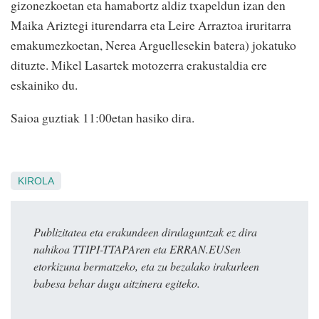
gizonezkoetan eta hamabortz aldiz txapeldun izan den
Maika Ariztegi iturendarra eta Leire Arraztoa iruritarra
emakumezkoetan, Nerea Arguellesekin batera) jokatuko
dituzte. Mikel Lasartek motozerra erakustaldia ere
eskainiko du.
Saioa guztiak 11:00etan hasiko dira.
KIROLA
Publizitatea eta erakundeen dirulaguntzak ez dira
nahikoa TTIPI-TTAPAren eta ERRAN.EUSen
etorkizuna bermatzeko, eta zu bezalako irakurleen
babesa behar dugu aitzinera egiteko.