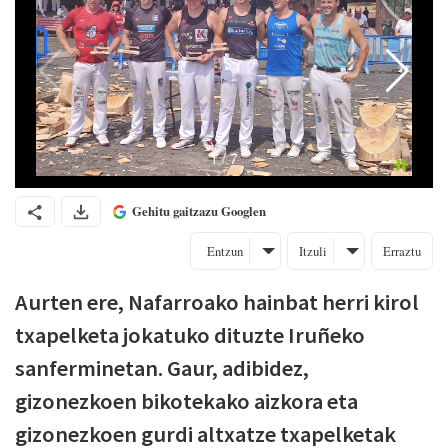
Gehitu gaitzazu Googlen
Entzun
Itzuli
Erraztu
Aurten ere, Nafarroako hainbat herri kirol
txapelketa jokatuko dituzte Iruñeko
sanferminetan. Gaur, adibidez,
gizonezkoen bikotekako aizkora eta
gizonezkoen gurdi altxatze txapelketak