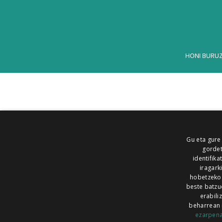
HONI BURU
Gu eta gure
gordet
identifika
iragark
hobetzeko
beste batzu
erabili
beharrean 
ezarpen
AIARALDEA
AIKOR
AIURRI
ALEA