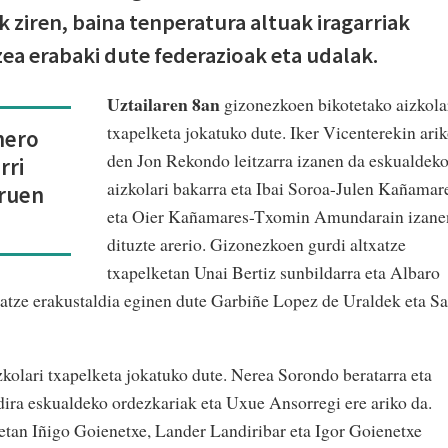
 ziren, baina tenperatura altuak iragarriak
zea erabaki dute federazioak eta udalak.
Uztailaren 8an
gizonezkoen bikotetako aizkola
txapelketa jokatuko dute. Iker Vicenterekin ari
nero
den Jon Rekondo leitzarra izanen da eskualdek
rri
aizkolari bakarra eta Ibai Soroa-Julen Kañamar
oruen
eta Oier Kañamares-Txomin Amundarain izane
dituzte arerio. Gizonezkoen gurdi altxatze
txapelketan Unai Bertiz sunbildarra eta Albaro
txatze erakustaldia eginen dute Garbiñe Lopez de Uraldek eta Sa
lari txapelketa jokatuko dute. Nerea Sorondo beratarra eta
dira eskualdeko ordezkariak eta Uxue Ansorregi ere ariko da.
etan Iñigo Goienetxe, Lander Landiribar eta Igor Goienetxe