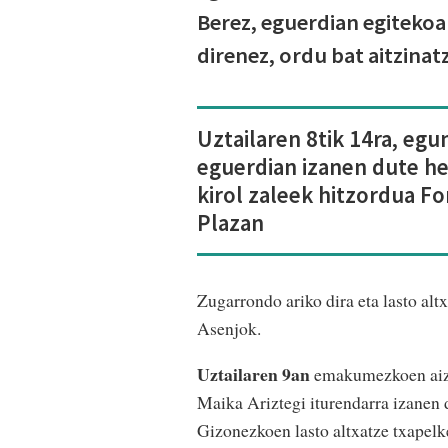
Berez, eguerdian egitekoak
direnez, ordu bat aitzinat
Uztailaren 8tik 14ra, egu
eguerdian izanen dute he
kirol zaleek hitzordua F
Plazan
Zugarrondo ariko dira eta lasto al
Asenjok.
Uztailaren 9an
emakumezkoen aizko
Maika Ariztegi iturendarra izanen 
Gizonezkoen lasto altxatze txapelk