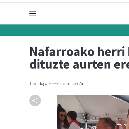
Nafarroako herri
dituzte aurten e
Ttipi-Ttapa
2026ko uztailaren 7a