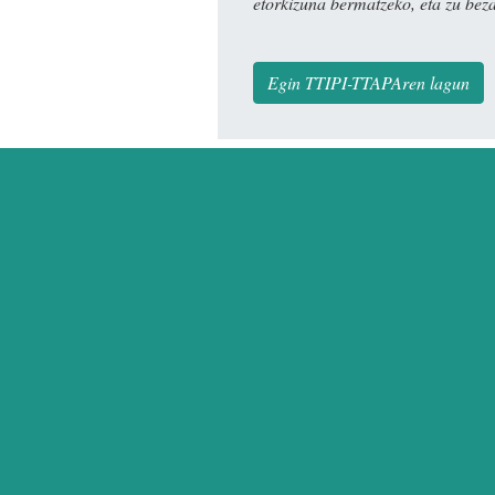
etorkizuna bermatzeko, eta zu bez
Egin TTIPI-TTAPAren lagun