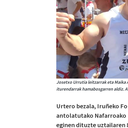
Josetxo Urrutia leitzarrak eta Maika 
iturendarrak hamabosgarren aldiz. A
Urtero bezala, Iruñeko Fo
antolatutako Nafarroako h
eginen dituzte uztailaren 8