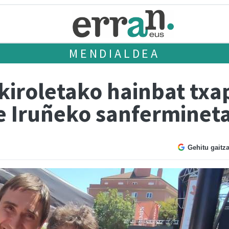
MENDIALDEA
 kiroletako hainbat tx
re Iruñeko sanferminet
Gehitu gaitz