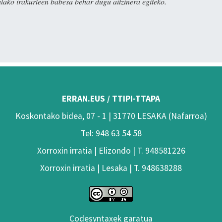
alako irakurleen babesa behar dugu aitzinera egiteko.
ERRAN.EUS / TTIPI-TTAPA
Koskontako bidea, 07 - 1 | 31770 LESAKA (Nafarroa)
Tel: 948 63 54 58
Xorroxin irratia | Elizondo | T. 948581226
Xorroxin irratia | Lesaka | T. 948638288
Codesyntaxek garatua