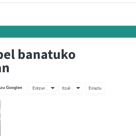
apel banatuko
an
azu Googlen
Entzun
Itzuli
Erraztu