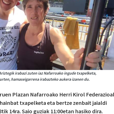
Ariztegik irabazi zuten iaz Nafarroako ingude txapelketa,
urten, hamaseigarrena irabazteko aukera izanen du.
ruen Plazan Nafarroako Herri Kirol Federazioa
ainbat txapelketa eta bertze zenbait jaialdi
tik 14ra. Saio guziak 11:00etan hasiko dira.