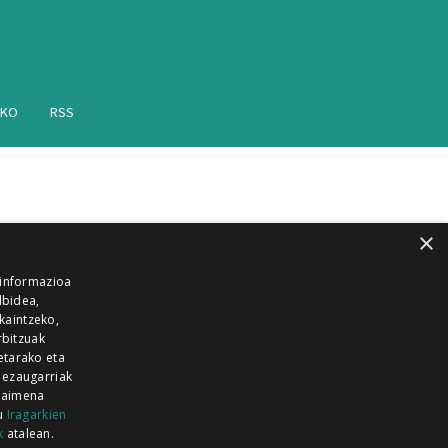
AKO
RSS
×
 informazioa
lbidea,
skaintzeko,
rbitzuak
etarako eta
 ezaugarriak
 baimena
zu
Iragarkien
k
atalean.
EITIA GUKA
AZKOITIA GUKA
BARRENA