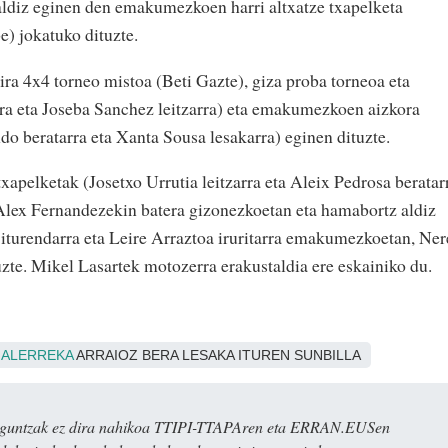
aldiz eginen den emakumezkoen harri altxatze txapelketa
e) jokatuko dituzte.
ra 4x4 torneo mistoa (Beti Gazte), giza proba torneoa eta
rra eta Joseba Sanchez leitzarra) eta emakumezkoen aizkora
do beratarra eta Xanta Sousa lesakarra) eginen dituzte.
txapelketak (Josetxo Urrutia leitzarra eta Aleix Pedrosa beratar
 Alex Fernandezekin batera gizonezkoetan eta hamabortz aldiz
iturendarra eta Leire Arraztoa iruritarra emakumezkoetan, Ner
uzte. Mikel Lasartek motozerra erakustaldia ere eskainiko du.
ALERREKA
ARRAIOZ BERA LESAKA ITUREN SUNBILLA
ulaguntzak ez dira nahikoa TTIPI-TTAPAren eta ERRAN.EUSen