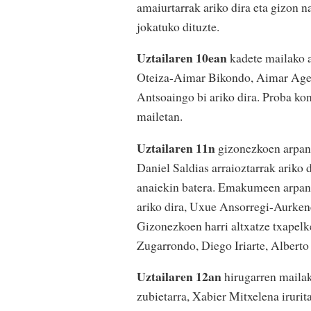
amaiurtarrak ariko dira eta gizon 
jokatuko dituzte.
Uztailaren 10ean
kadete mailako 
Oteiza-Aimar Bikondo, Aimar Agest
Antsoaingo bi ariko dira. Proba kon
mailetan.
Uztailaren 11n
gizonezkoen arpana
Daniel Saldias arraioztarrak ariko 
anaiekin batera. Emakumeen arpana 
ariko dira, Uxue Ansorregi-Aurken
Gizonezkoen harri altxatze txapelke
Zugarrondo, Diego Iriarte, Albert
Uztailaren 12an
hirugarren mailak
zubietarra, Xabier Mitxelena irurit