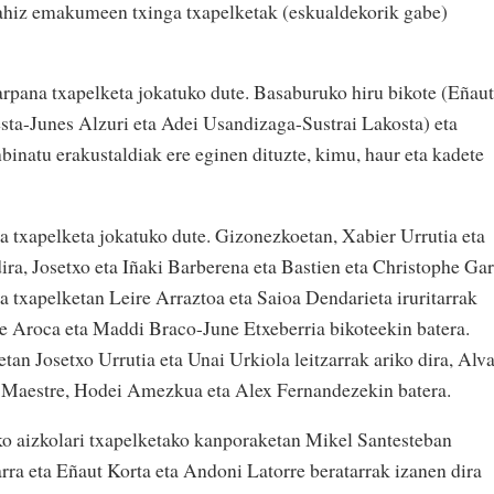
nahiz emakumeen txinga txapelketak (eskualdekorik gabe)
arpana txapelketa jokatuko dute. Basaburuko hiru bikote (Eñaut
a-Junes Alzuri eta Adei Usandizaga-Sustrai Lakosta) eta
binatu erakustaldiak ere eginen dituzte, kimu, haur eta kadete
 txapelketa jokatuko dute. Gizonezkoetan, Xabier Urrutia eta
dira, Josetxo eta Iñaki Barberena eta Bastien eta Christophe Gar
txapelketan Leire Arraztoa eta Saioa Dendarieta iruritarrak
e Aroca eta Maddi Braco-June Etxeberria bikoteekin batera.
tan Josetxo Urrutia eta Unai Urkiola leitzarrak ariko dira, Alv
o Maestre, Hodei Amezkua eta Alex Fernandezekin batera.
o aizkolari txapelketako kanporaketan Mikel Santesteban
arra eta Eñaut Korta eta Andoni Latorre beratarrak izanen dira