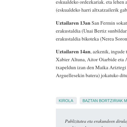
eskualdeko ordezkariak. eta lehen 
(eskualdeko harri altxatzailerik gab
Uztailaren 13an
San Fermin sokati
erakustaldia (Unai Bertiz sunbilda
erakustaldia bikoteka (Nerea Soron
Uztailaren 14an
, azkenik, ingude 
Xabier Altuna, Aitor Oiarbide eta
txapeldun izan den Maika Ariztegi 
Arguellesekin batera) jokatuko dit
KIROLA
BAZTAN
BORTZIRIAK
M
Publizitatea eta erakundeen dir