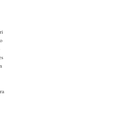
ri
ko
o
es
n
ra