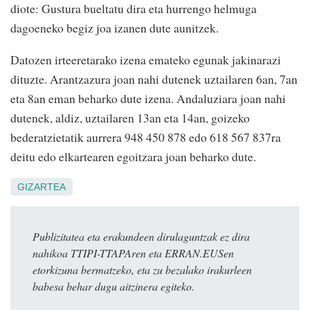
diote: Gustura bueltatu dira eta hurrengo helmuga
dagoeneko begiz joa izanen dute aunitzek.
Datozen irteeretarako izena emateko egunak jakinarazi
dituzte. Arantzazura joan nahi dutenek uztailaren 6an, 7an
eta 8an eman beharko dute izena. Andaluziara joan nahi
dutenek, aldiz, uztailaren 13an eta 14an, goizeko
bederatzietatik aurrera 948 450 878 edo 618 567 837ra
deitu edo elkartearen egoitzara joan beharko dute.
GIZARTEA
Publizitatea eta erakundeen dirulaguntzak ez dira
nahikoa TTIPI-TTAPAren eta ERRAN.EUSen
etorkizuna bermatzeko, eta zu bezalako irakurleen
babesa behar dugu aitzinera egiteko.