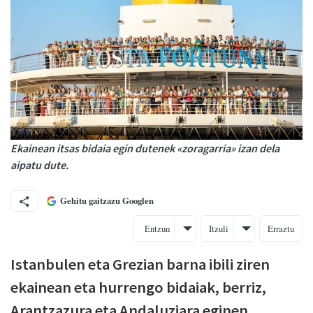
Ekainean itsas bidaia egin dutenek «zoragarria» izan dela
aipatu dute.
Gehitu gaitzazu Googlen
Entzun
Itzuli
Erraztu
Istanbulen eta Grezian barna ibili ziren
ekainean eta hurrengo bidaiak, berriz,
Arantzazura eta Andaluziara eginen