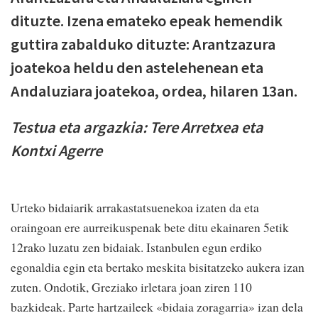
dituzte. Izena emateko epeak hemendik
guttira zabalduko dituzte: Arantzazura
joatekoa heldu den astelehenean eta
Andaluziara joatekoa, ordea, hilaren 13an.
Testua eta argazkia: Tere Arretxea eta
Kontxi Agerre
Urteko bidaiarik arrakastatsuenekoa izaten da eta
oraingoan ere aurreikuspenak bete ditu ekainaren 5etik
12rako luzatu zen bidaiak. Istanbulen egun erdiko
egonaldia egin eta bertako meskita bisitatzeko aukera izan
zuten. Ondotik, Greziako irletara joan ziren 110
bazkideak. Parte hartzaileek «bidaia zoragarria» izan dela