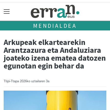
MENDIALDEA
Arkupeak elkartearekin
Arantzazura eta Andaluziara
joateko izena ematea datozen
egunotan egin behar da
Ttipi-Ttapa
2026ko uztailaren 3a