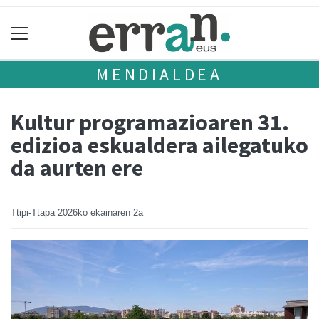
MENDIALDEA
Kultur programazioaren 31.
edizioa eskualdera ailegatuko
da aurten ere
Ttipi-Ttapa
2026ko ekainaren 2a