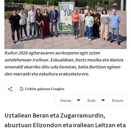
Kultur 2026 egitarauaren aurkezpena egin zuten
astelehenean Iruñean. Eskualdean, bortz musika eta dantza
emanaldi ekarriko ditu uda honetan, baita Bertizen eginen
den marrazki eta eskultura erakusketa ere.
Gehitu gaitzazu Googlen
Entzun
Itzuli
Erraztu
Uztailean Beran eta Zugarramurdin,
abuztuan Elizondon eta irailean Leitzan eta