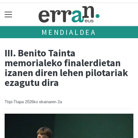
MENDIALDEA
III. Benito Tainta
memorialeko finalerdietan
izanen diren lehen pilotariak
ezagutu dira
Ttipi-Ttapa
2026ko ekainaren 2a