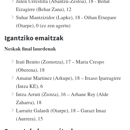
Julen Urrestilla (Abantzu-Zestoa), 18 - Beñat
Eizagirre (Behar Zana), 12
Suhar Mantzizidor (Lapke), 18 - Oihan Etxepare
(Oiarpe), 0 (ez zen agertu)
Igantziko emaitzak
Neskak final laurdenak
Irati Benito (Zornotza), 17 – Maria Crespo
(Oberena), 18
Amaiur Martinez (Arkupe), 18 – Itxaso Iparragirre
(Intza KE), 6
Intza Arruti (Ziotza), 16 – Arhane Rey (Alde
Zaharra), 18
Larraitz Galardi (Oiarpe), 18 – Garazi Imaz
(Aurrera), 15