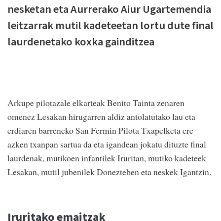
nesketan eta Aurrerako Aiur Ugartemendia
leitzarrak mutil kadeteetan lortu dute final
laurdenetako koxka gainditzea
Arkupe pilotazale elkarteak Benito Tainta zenaren
omenez Lesakan hirugarren aldiz antolatutako lau eta
erdiaren barreneko San Fermin Pilota Txapelketa ere
azken txanpan sartua da eta igandean jokatu dituzte final
laurdenak, mutikoen infantilek Iruritan, mutiko kadeteek
Lesakan, mutil jubenilek Donezteben eta neskek Igantzin.
Iruritako emaitzak