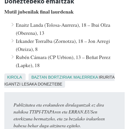
Doneztebeko emaitzak
Mutil jubenilak final laurdenak
Enaitz Landa (Tolosa-Aurrera), 18 – Ibai Olza
(Oberena), 13
Izkander Torralba (Zornotza), 18 – Jon Arregi
(Oteiza), 8
Rubén Cámara (CP Urbion), 13 – Beñat Perez
(Lapke), 18
KIROLA
BAZTAN
BORTZIRIAK
MALERREKA
IRURITA
IGANTZI LESAKA DONEZTEBE
Publizitatea eta erakundeen dirulaguntzak ez dira
nahikoa TTIPI-TTAPAren eta ERRAN.EUSen
etorkizuna bermatzeko, eta zu bezalako irakurleen
babesa behar dugu aitzinera egiteko.