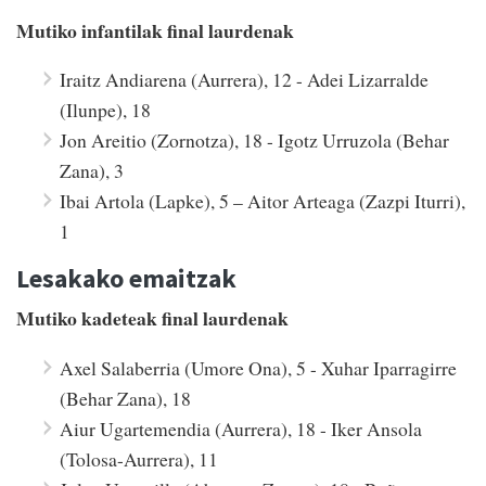
Mutiko infantilak final laurdenak
Iraitz Andiarena (Aurrera), 12 - Adei Lizarralde
(Ilunpe), 18
Jon Areitio (Zornotza), 18 - Igotz Urruzola (Behar
Zana), 3
Ibai Artola (Lapke), 5 – Aitor Arteaga (Zazpi Iturri),
1
Lesakako emaitzak
Mutiko kadeteak final laurdenak
Axel Salaberria (Umore Ona), 5 - Xuhar Iparragirre
(Behar Zana), 18
Aiur Ugartemendia (Aurrera), 18 - Iker Ansola
(Tolosa-Aurrera), 11