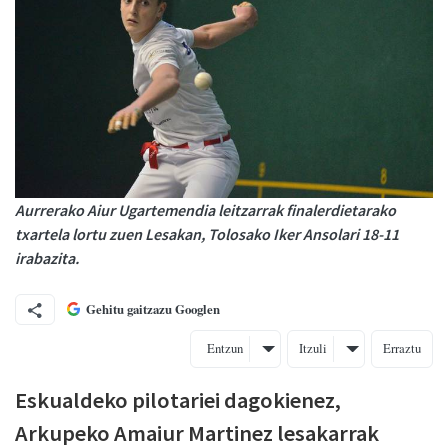
Aurrerako Aiur Ugartemendia leitzarrak finalerdietarako
txartela lortu zuen Lesakan, Tolosako Iker Ansolari 18-11
irabazita.
Gehitu gaitzazu Googlen
Entzun
Itzuli
Erraztu
Eskualdeko pilotariei dagokienez,
Arkupeko Amaiur Martinez lesakarrak