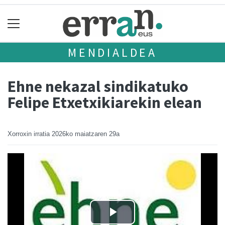
MENDIALDEA
Ehne nekazal sindikatuko
Felipe Etxetxikiarekin elean
Xorroxin irratia
2026ko maiatzaren 29a