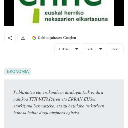
Gehitu gaitzazu Googlen
Entzun
Itzuli
Erraztu
EKONOMIA
Publizitatea eta erakundeen dirulaguntzak ez dira
nahikoa TTIPI-TTAPAren eta ERRAN.EUSen
etorkizuna bermatzeko, eta zu bezalako irakurleen
babesa behar dugu aitzinera egiteko.