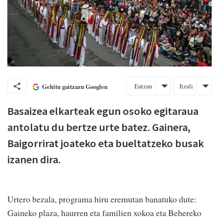
Entzun
Itzuli
Gehitu gaitzazu Googlen
Basaizea elkarteak egun osoko egitaraua
antolatu du bertze urte batez. Gainera,
Baigorrirat joateko eta bueltatzeko busak
izanen dira.
Urtero bezala, programa hiru eremutan banatuko dute:
Gaineko plaza, haurren eta familien xokoa eta Behereko