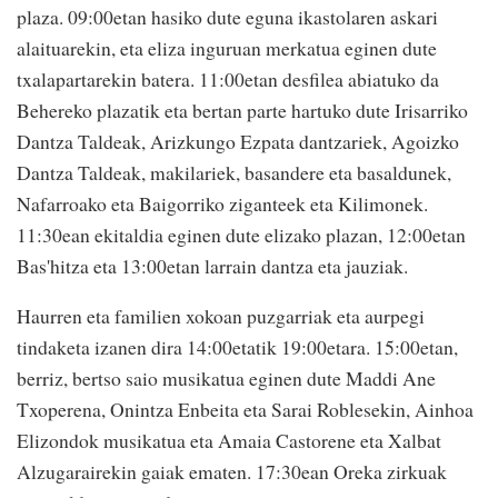
plaza. 09:00etan hasiko dute eguna ikastolaren askari
alaituarekin, eta eliza inguruan merkatua eginen dute
txalapartarekin batera. 11:00etan desfilea abiatuko da
Behereko plazatik eta bertan parte hartuko dute Irisarriko
Dantza Taldeak, Arizkungo Ezpata dantzariek, Agoizko
Dantza Taldeak, makilariek, basandere eta basaldunek,
Nafarroako eta Baigorriko ziganteek eta Kilimonek.
11:30ean ekitaldia eginen dute elizako plazan, 12:00etan
Bas'hitza eta 13:00etan larrain dantza eta jauziak.
Haurren eta familien xokoan puzgarriak eta aurpegi
tindaketa izanen dira 14:00etatik 19:00etara. 15:00etan,
berriz, bertso saio musikatua eginen dute Maddi Ane
Txoperena, Onintza Enbeita eta Sarai Roblesekin, Ainhoa
Elizondok musikatua eta Amaia Castorene eta Xalbat
Alzugarairekin gaiak ematen. 17:30ean Oreka zirkuak