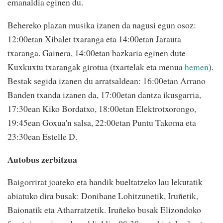
emanaldia eginen du.
Behereko plazan musika izanen da nagusi egun osoz:
12:00etan Xibalet txaranga eta 14:00etan Jarauta
txaranga. Gainera, 14:00etan bazkaria eginen dute
Kuxkuxtu txarangak girotua (txartelak eta menua
hemen
).
Bestak segida izanen du arratsaldean: 16:00etan Arrano
Banden txanda izanen da, 17:00etan dantza ikusgarria,
17:30ean Kiko Bordatxo, 18:00etan Elektrotxorongo,
19:45ean Goxua'n salsa, 22:00etan Puntu Takoma eta
23:30ean Estelle D.
Autobus zerbitzua
Baigorrirat joateko eta handik bueltatzeko lau lekutatik
abiatuko dira busak: Donibane Lohitzunetik, Iruñetik,
Baionatik eta Atharratzetik. Iruñeko busak Elizondoko