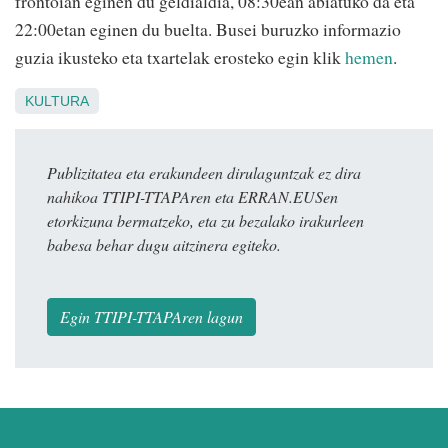
frontoian eginen du geldialdia, 08:30ean abiatuko da eta
22:00etan eginen du buelta. Busei buruzko informazio
guzia ikusteko eta txartelak erosteko egin klik
hemen
.
KULTURA
Publizitatea eta erakundeen dirulaguntzak ez dira
nahikoa TTIPI-TTAPAren eta ERRAN.EUSen
etorkizuna bermatzeko, eta zu bezalako irakurleen
babesa behar dugu aitzinera egiteko.
Egin TTIPI-TTAPAren lagun