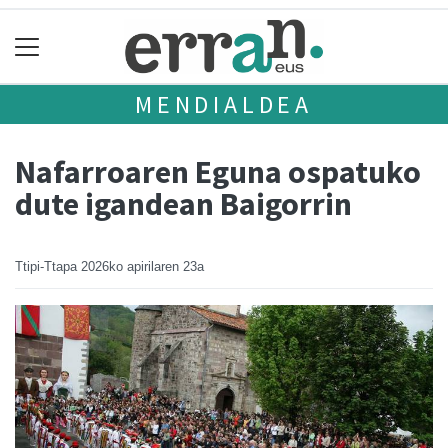
MENDIALDEA
Nafarroaren Eguna ospatuko
dute igandean Baigorrin
Ttipi-Ttapa
2026ko apirilaren 23a