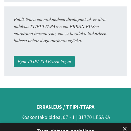
Publizitatea eta erakundeen dirulaguntzak ez dira
nahikoa TTIPI-TTAPAren eta ERRAN.EUSen
etorkizuna bermatzeko, eta zu bezalako irakurleen
babesa behar dugu aitzinera egiteko.
Egin TTIPI-TTAPAren lagun
ERRAN.EUS / TTIPI-TTAPA
Koskontako bidea, 07 - 1 | 31770 LESAKA
×
(Nafarroa)