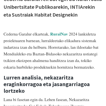
Unibertsitate Publikoarekin, INTIArekin
eta Sustraiak Habitat Designekin
RuralNav
Cederna Garalur elkarteak,
2024 lankidetza
proiektuaren barnean, lurraldeetako elikadura sistemak
indartzea izan du helburu. Horretarako, lan ildoetako bat
Mendialdeko eta Baztan-Bidasoko nekazaritza ustiategi
txikien ekoizpen ahalmena handitzea izan da, tokiko
eskaria hurbileko produktuekin hornitzea bermatzeko.
Lurren analisia, nekazaritza
eraginkorragoa eta jasangarriagoa
lortzeko
Lana bi fasetan egin da. Lehen fasean, Nekazaritza