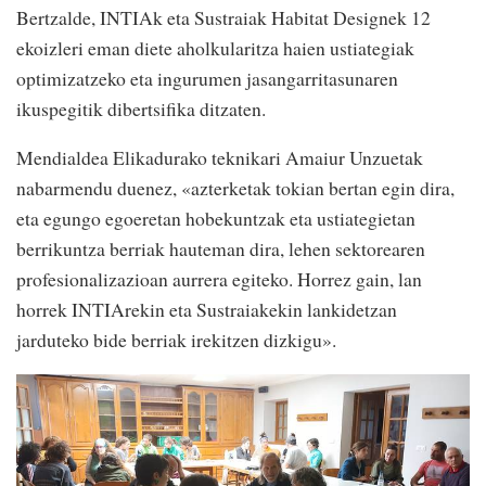
Bertzalde, INTIAk eta Sustraiak Habitat Designek 12
ekoizleri eman diete aholkularitza haien ustiategiak
optimizatzeko eta ingurumen jasangarritasunaren
ikuspegitik dibertsifika ditzaten.
Mendialdea Elikadurako teknikari Amaiur Unzuetak
nabarmendu duenez, «azterketak tokian bertan egin dira,
eta egungo egoeretan hobekuntzak eta ustiategietan
berrikuntza berriak hauteman dira, lehen sektorearen
profesionalizazioan aurrera egiteko. Horrez gain, lan
horrek INTIArekin eta Sustraiakekin lankidetzan
jarduteko bide berriak irekitzen dizkigu».