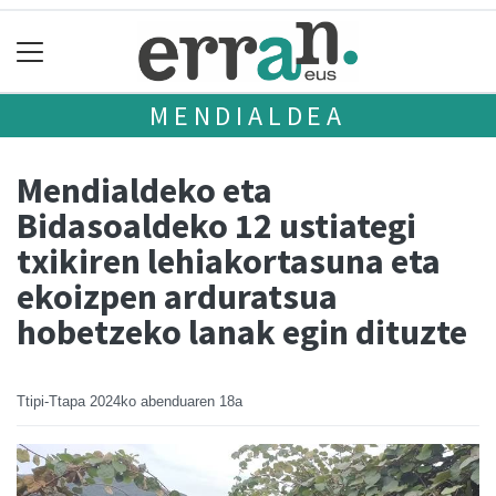
MENDIALDEA
Mendialdeko eta
Bidasoaldeko 12 ustiategi
txikiren lehiakortasuna eta
ekoizpen arduratsua
hobetzeko lanak egin dituzte
Ttipi-Ttapa
2024ko abenduaren 18a