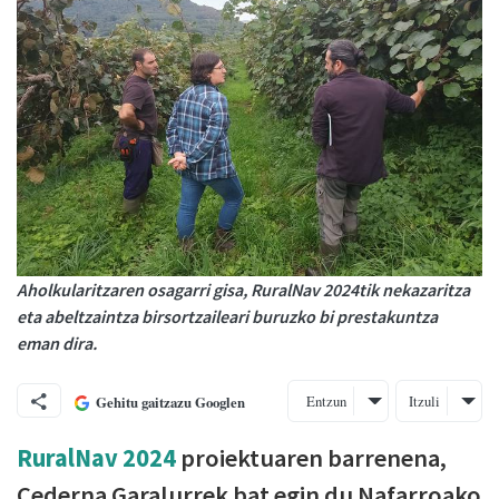
Aholkularitzaren osagarri gisa, RuralNav 2024tik nekazaritza
eta abeltzaintza birsortzaileari buruzko bi prestakuntza
eman dira.
Entzun
Itzuli
Gehitu gaitzazu Googlen
RuralNav 2024
proiektuaren barrenena,
Cederna Garalurrek bat egin du Nafarroako