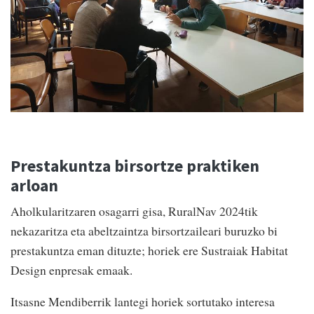
Prestakuntza birsortze praktiken
arloan
Aholkularitzaren osagarri gisa, RuralNav 2024tik
nekazaritza eta abeltzaintza birsortzaileari buruzko bi
prestakuntza eman dituzte; horiek ere Sustraiak Habitat
Design enpresak emaak.
Itsasne Mendiberrik lantegi horiek sortutako interesa