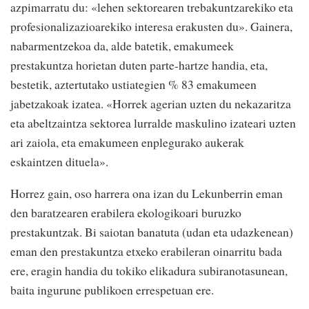
azpimarratu du: «lehen sektorearen trebakuntzarekiko eta
profesionalizazioarekiko interesa erakusten du». Gainera,
nabarmentzekoa da, alde batetik, emakumeek
prestakuntza horietan duten parte-hartze handia, eta,
bestetik, aztertutako ustiategien % 83 emakumeen
jabetzakoak izatea. «Horrek agerian uzten du nekazaritza
eta abeltzaintza sektorea lurralde maskulino izateari uzten
ari zaiola, eta emakumeen enplegurako aukerak
eskaintzen dituela».
Horrez gain, oso harrera ona izan du Lekunberrin eman
den baratzearen erabilera ekologikoari buruzko
prestakuntzak. Bi saiotan banatuta (udan eta udazkenean)
eman den prestakuntza etxeko erabileran oinarritu bada
ere, eragin handia du tokiko elikadura subiranotasunean,
baita ingurune publikoen errespetuan ere.