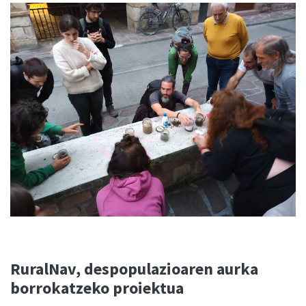
RuralNav, despopulazioaren aurka
borrokatzeko proiektua