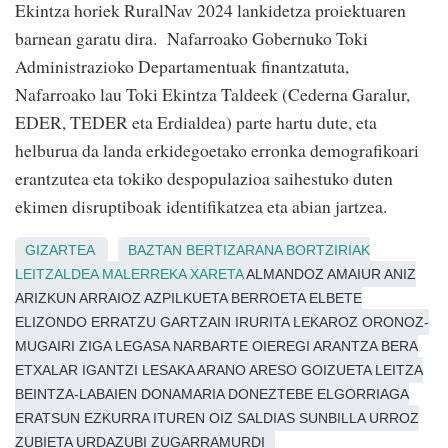
Ekintza horiek RuralNav 2024 lankidetza proiektuaren
barnean garatu dira. Nafarroako Gobernuko Toki
Administrazioko Departamentuak finantzatuta,
Nafarroako lau Toki Ekintza Taldeek (Cederna Garalur,
EDER, TEDER eta Erdialdea) parte hartu dute, eta
helburua da landa erkidegoetako erronka demografikoari
erantzutea eta tokiko despopulazioa saihestuko duten
ekimen disruptiboak identifikatzea eta abian jartzea.
GIZARTEA
BAZTAN
BERTIZARANA
BORTZIRIAK
LEITZALDEA
MALERREKA
XARETA
ALMANDOZ AMAIUR ANIZ
ARIZKUN ARRAIOZ AZPILKUETA BERROETA ELBETE
ELIZONDO ERRATZU GARTZAIN IRURITA LEKAROZ ORONOZ-
MUGAIRI ZIGA LEGASA NARBARTE OIEREGI ARANTZA BERA
ETXALAR IGANTZI LESAKA ARANO ARESO GOIZUETA LEITZA
BEINTZA-LABAIEN DONAMARIA DONEZTEBE ELGORRIAGA
ERATSUN EZKURRA ITUREN OIZ SALDIAS SUNBILLA URROZ
ZUBIETA URDAZUBI ZUGARRAMURDI