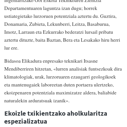
Ingeniaritzako Goi Eskola Teknikoaren Zientzia
Departamentuaren laguntza izan dugu; horrek
ustiategietako lurzoruen potentziala aztertu du. Guztira,
Donamaria, Zubieta, Lekunberri, Leitza, Basaburua,
Imotz, Larraun eta Ezkurrako bederatzi lursail pribatu
aztertu dituzte, baita Baztan, Bera eta Lesakako hiru herri
lur ere.
Bidasoa Elikadura enpresako teknikari Itsasne
Mendiberriren hitzetan, «lurren analisiak funtsezkoak dira
klimatologiak, urak, lurzoruaren ezaugarri geologikoek
eta mantenugaiek laboreetan duten portaera ulertzeko,
ekoizpenaren potentziala maximizatze aldera, baliabide
naturalekin arduratsuak izanik».
Ekoizle txikientzako aholkularitza
espezializatua