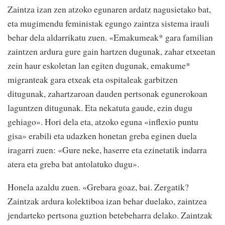
Zaintza izan zen atzoko egunaren ardatz nagusietako bat,
eta mugimendu feministak egungo zaintza sistema irauli
behar dela aldarrikatu zuen. «Emakumeak* gara familian
zaintzen ardura gure gain hartzen dugunak, zahar etxeetan
zein haur eskoletan lan egiten dugunak, emakume*
migranteak gara etxeak eta ospitaleak garbitzen
ditugunak, zahartzaroan dauden pertsonak egunerokoan
laguntzen ditugunak. Eta nekatuta gaude, ezin dugu
gehiago». Hori dela eta, atzoko eguna «inflexio puntu
gisa» erabili eta udazken honetan greba eginen duela
iragarri zuen: «Gure neke, haserre eta ezinetatik indarra
atera eta greba bat antolatuko dugu».
Honela azaldu zuen. «Grebara goaz, bai. Zergatik?
Zaintzak ardura kolektiboa izan behar duelako, zaintzea
jendarteko pertsona guztion betebeharra delako. Zaintzak