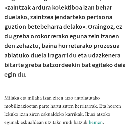
«zaintzak ardura kolektiboa izan behar
duelako, zaintzea jendarteko pertsona
guztion betebeharra delako». Oraingoz, ez
du greba orokorrerako eguna zein izanen
den zehaztu, baina horretarako prozesua
abiatuko duela iragarri du eta udazkenera
bitarte greba batzordeekin bat egiteko deia
egin du.
Milaka eta milaka izan ziren atzo antolatutako
mobilizazioetan parte hartu zuten herritarrak. Eta horren
lekuko izan ziren eskualdeko karrikak. Ikusi atzoko
egunak eskualdean utzitako irudi batzuk
hemen
.