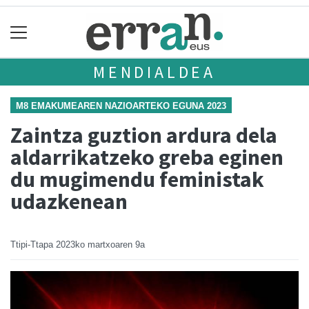
MENDIALDEA
M8 EMAKUMEAREN NAZIOARTEKO EGUNA 2023
Zaintza guztion ardura dela
aldarrikatzeko greba eginen
du mugimendu feministak
udazkenean
Ttipi-Ttapa
2023ko martxoaren 9a