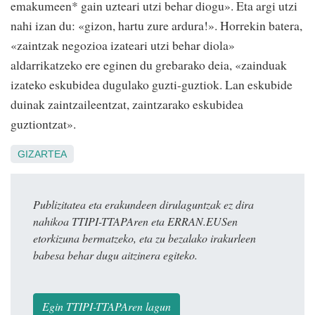
emakumeen* gain uzteari utzi behar diogu». Eta argi utzi
nahi izan du: «gizon, hartu zure ardura!». Horrekin batera,
«zaintzak negozioa izateari utzi behar diola»
aldarrikatzeko ere eginen du grebarako deia, «zainduak
izateko eskubidea dugulako guzti-guztiok. Lan eskubide
duinak zaintzaileentzat, zaintzarako eskubidea
guztiontzat».
GIZARTEA
Publizitatea eta erakundeen dirulaguntzak ez dira
nahikoa TTIPI-TTAPAren eta ERRAN.EUSen
etorkizuna bermatzeko, eta zu bezalako irakurleen
babesa behar dugu aitzinera egiteko.
Egin TTIPI-TTAPAren lagun