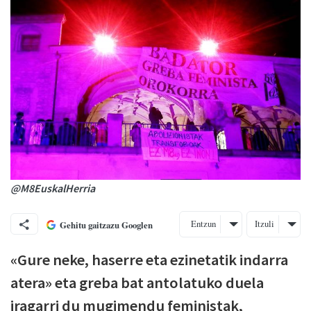
@M8EuskalHerria
Entzun
Itzuli
Gehitu gaitzazu Googlen
«Gure neke, haserre eta ezinetatik indarra
atera» eta greba bat antolatuko duela
iragarri du mugimendu feministak,