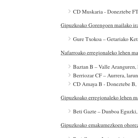
CD Muskaria - Doneztebe FT
Gipuzkoako Gorengoen mailako ir
Gure Txokoa – Getariako Ket
Nafarroako erregionaleko lehen ma
Baztan B – Valle Aranguren, 
Berriozar CF – Aurrera, laru
CD Amaya B - Doneztebe B, 
Gipuzkoako erregionaleko lehen m
Beti Gazte – Dunboa Eguzki,
Gipuzkoako emakumezkoen ohorez