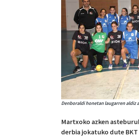
Denboraldi honetan laugarren aldiz a
Martxoko azken asteburuk
derbia jokatuko dute BKT