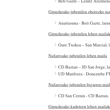
Beti Gazte – Leintz Arizmen
Gipuzkoako jubenilen ohorezko mai
Anaitasuna - Beti Gazte, lar
Gipuzkoako jubenilen lehen mailak
Gure Txokoa – San Marcial, 
Nafarroako jubenilen lehen maila
CD Baztan – JD San Jorge, la
UD Mutilvera - Doneztebe FT
Nafarroako jubenilen bigarren mai
CD San Cernin - CD Baztan, l
Gipuzkoako kadeteen lehen mailako