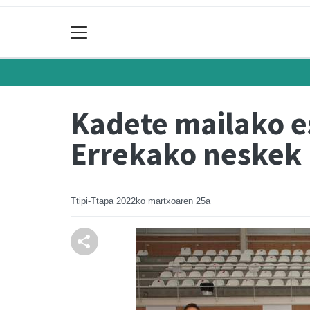
Kadete mailako e
Errekako neskek
Ttipi-Ttapa
2022ko martxoaren 25a