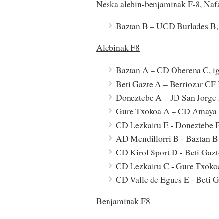
Neska alebin-benjaminak F-8, Nafa
Baztan B – UCD Burlades B, 
Alebinak F8
Baztan A – CD Oberena C, ig
Beti Gazte A – Berriozar CF 
Doneztebe A – JD San Jorge A
Gure Txokoa A – CD Amaya A
CD Lezkairu E - Doneztebe B
AD Mendillorri B - Baztan B,
CD Kirol Sport D - Beti Gazt
CD Lezkairu C - Gure Txokoa
CD Valle de Egues E - Beti G
Benjaminak F8