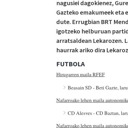
nagusiei dagokienez, Gure
Gazteko emakumeek eta er
dute. Errugbian BRT Mendi
igotzeko helburuan partid
arratsaldean Lekarozen. L
haurrak ariko dira Lekaro
FUTBOLA
Hirugarren maila RFEF
Beasain SD - Beti Gazte, lar
Nafarroako lehen maila autonomiko
CD Alesves - CD Baztan, laru
Nafarroako lehen maila autonomikoa