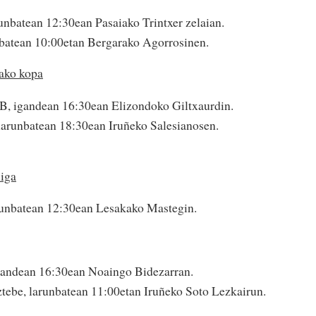
runbatean 12:30ean Pasaiako Trintxer zelaian.
nbatean 10:00etan Bergarako Agorrosinen.
lako kopa
B, igandean 16:30ean Elizondoko Giltxaurdin.
larunbatean 18:30ean Iruñeko Salesianosen.
liga
runbatean 12:30ean Lesakako Mastegin.
gandean 16:30ean Noaingo Bidezarran.
ebe, larunbatean 11:00etan Iruñeko Soto Lezkairun.