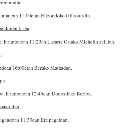
rren maila
unbatean 11:00etan Elizondoko Giltxaurdin.
peldunen fasea
e, larunbatean 11:20an Lasarte Oriako Michelin zelaian.
a
ndean 16:00etan Berako Matzadan.
opa
oa, larunbatean 12:45ean Donostiako Berion.
roako liga
igandean 11:30ean Erripagainan.