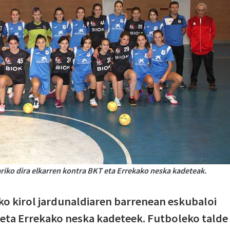
riko dira elkarren kontra BKT eta Errekako neska kadeteak.
o kirol jardunaldiaren barrenean eskubaloi
 eta Errekako neska kadeteek. Futboleko talde