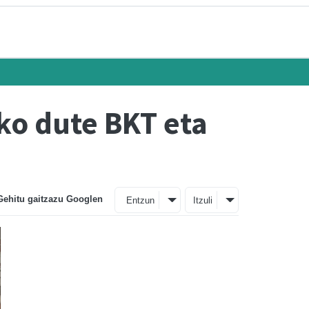
ko dute BKT eta
Gehitu gaitzazu Googlen
Entzun
Itzuli