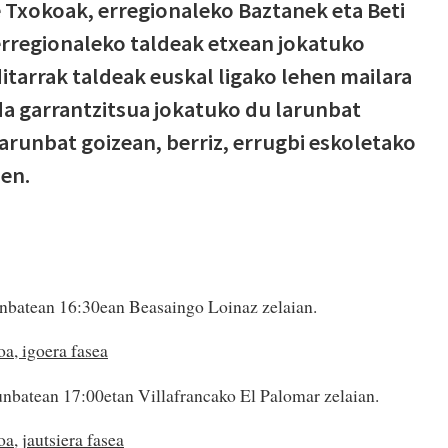
 Txokoak, erregionaleko Baztanek eta Beti
regionaleko taldeak etxean jokatuko
tarrak taldeak euskal ligako lehen mailara
a garrantzitsua jokatuko du larunbat
arunbat goizean, berriz, errugbi eskoletako
zen.
unbatean 16:30ean Beasaingo Loinaz zelaian.
a, igoera fasea
nbatean 17:00etan Villafrancako El Palomar zelaian.
, jautsiera fasea