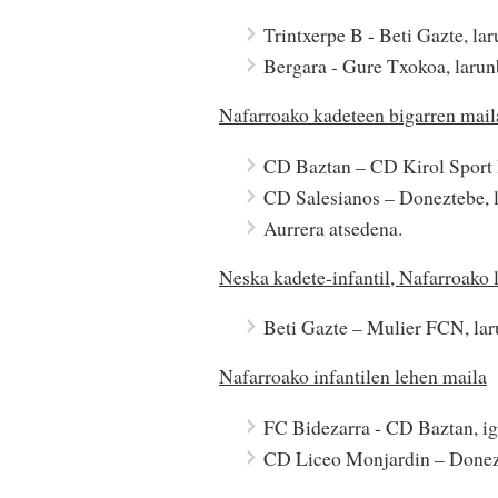
Trintxerpe B - Beti Gazte, la
Bergara - Gure Txokoa, laru
Nafarroako kadeteen bigarren mai
CD Baztan – CD Kirol Sport 
CD Salesianos – Doneztebe, 
Aurrera atsedena.
Neska kadete-infantil, Nafarroako 
Beti Gazte – Mulier FCN, la
Nafarroako infantilen lehen maila
FC Bidezarra - CD Baztan, i
CD Liceo Monjardin – Donezt