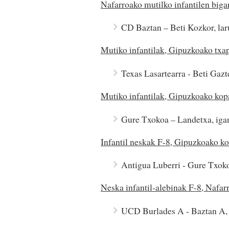
Nafarroako mutilko infantilen biga
CD Baztan – Beti Kozkor, lar
Mutiko infantilak, Gipuzkoako txa
Texas Lasartearra - Beti Gazt
Mutiko infantilak, Gipuzkoako kop
Gure Txokoa – Landetxa, iga
Infantil neskak F-8, Gipuzkoako k
Antigua Luberri - Gure Txok
Neska infantil-alebinak F-8, Nafar
UCD Burlades A - Baztan A, 