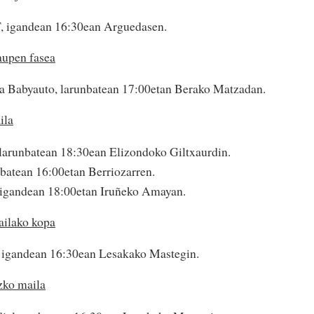
, igandean 16:30ean Arguedasen.
aupen fasea
a Babyauto, larunbatean 17:00etan Berako Matzadan.
ila
larunbatean 18:30ean Elizondoko Giltxaurdin.
nbatean 16:00etan Berriozarren.
igandean 18:00etan Iruñeko Amayan.
ailako kopa
 igandean 16:30ean Lesakako Mastegin.
ko maila