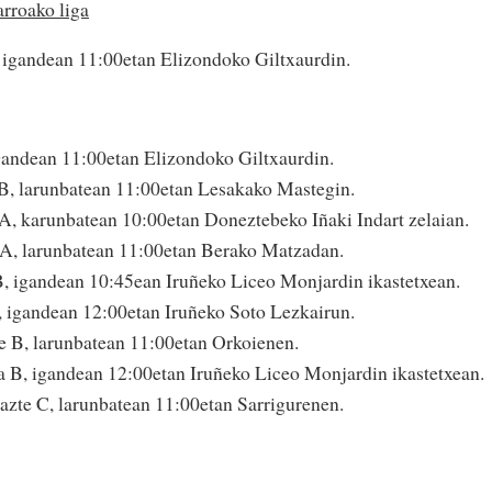
rroako liga
igandean 11:00etan Elizondoko Giltxaurdin.
andean 11:00etan Elizondoko Giltxaurdin.
B, larunbatean 11:00etan Lesakako Mastegin.
, karunbatean 10:00etan Doneztebeko Iñaki Indart zelaian.
, larunbatean 11:00etan Berako Matzadan.
, igandean 10:45ean Iruñeko Liceo Monjardin ikastetxean.
 igandean 12:00etan Iruñeko Soto Lezkairun.
e B, larunbatean 11:00etan Orkoienen.
 B, igandean 12:00etan Iruñeko Liceo Monjardin ikastetxean.
azte C, larunbatean 11:00etan Sarrigurenen.