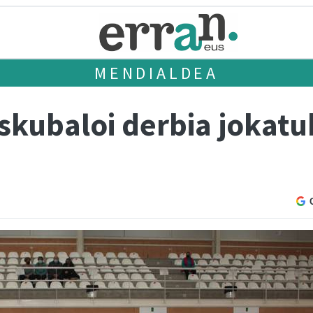
MENDIALDEA
skubaloi derbia jokatu