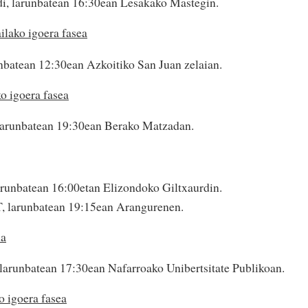
di, larunbatean 16:30ean Lesakako Mastegin.
lako igoera fasea
unbatean 12:30ean Azkoitiko San Juan zelaian.
o igoera fasea
larunbatean 19:30ean Berako Matzadan.
runbatean 16:00etan Elizondoko Giltxaurdin.
, larunbatean 19:15ean Arangurenen.
la
arunbatean 17:30ean Nafarroako Unibertsitate Publikoan.
 igoera fasea