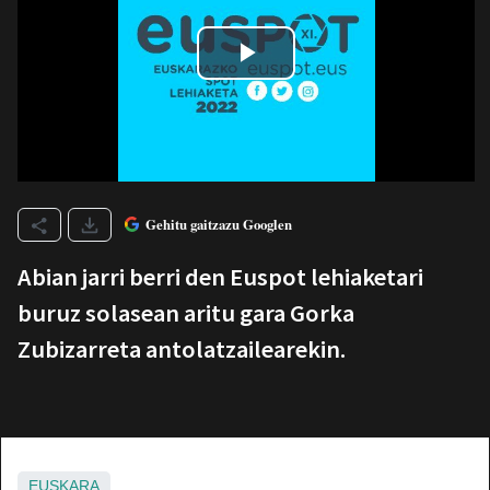
Gehitu gaitzazu Googlen
Abian jarri berri den Euspot lehiaketari
buruz solasean aritu gara Gorka
Zubizarreta antolatzailearekin.
EUSKARA