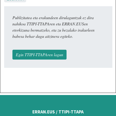
Publizitatea eta erakundeen dirulaguntzak ez dira
nahikoa TTIPI-TTAPAren eta ERRAN.EUSen
etorkizuna bermatzeko, eta zu bezalako irakurleen
babesa behar dugu aitzinera egiteko.
Egin TTIPI-TTAPAren lagun
ERRAN.EUS / TTIPI-TTAPA