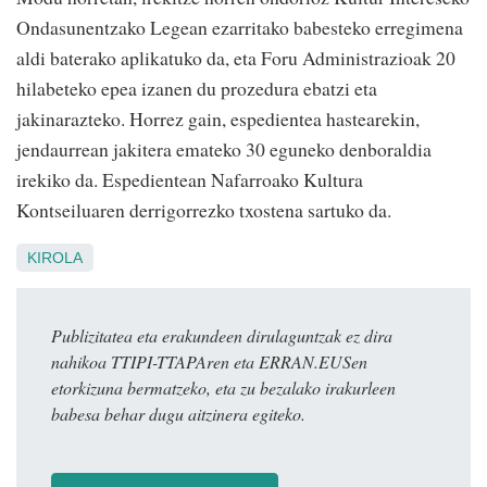
Ondasunentzako Legean ezarritako babesteko erregimena
aldi baterako aplikatuko da, eta Foru Administrazioak 20
hilabeteko epea izanen du prozedura ebatzi eta
jakinarazteko. Horrez gain, espedientea hastearekin,
jendaurrean jakitera emateko 30 eguneko denboraldia
irekiko da. Espedientean Nafarroako Kultura
Kontseiluaren derrigorrezko txostena sartuko da.
KIROLA
Publizitatea eta erakundeen dirulaguntzak ez dira
nahikoa TTIPI-TTAPAren eta ERRAN.EUSen
etorkizuna bermatzeko, eta zu bezalako irakurleen
babesa behar dugu aitzinera egiteko.