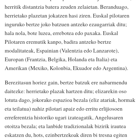
herritik distantzia batera zeuden zelaietan. Beranduago,
herrietako plazetan jokatzen hasi ziren. Euskal pilotaren
inguruko bertze joko batzuen antzeko ezaugarriak ditu;
hala nola, bote luzea, errebotea edo paxaka. Euskal
Pilotaren eremutik kanpo, badira antzeko bertze
modalitateak, Espainian (Valentzia edo Lanzarote),
Europan (Frantzia, Belgika, Holanda eta Italia) eta
Amerikan (Mexiko, Kolonbia, Ekuador edo Argentina).
Berezitasun horiez gain, bertze batzuk ere nabarmendu
daitezke: herrietako plazak hartzen ditu; elizarekin oso
lotuta dago, jokorako espazioa bezala (eliz atariak, hormak
eta teilatua) nahiz pilotari apaiz edo erritu erlijiosoen
erreferentzia historiko ugari izateagatik, Angelusaren
otoitza bezala; eta lanbide tradizionalak bizirik irautea
eskatzen du, hots, ezinbertzekoak diren bi tresna egiten