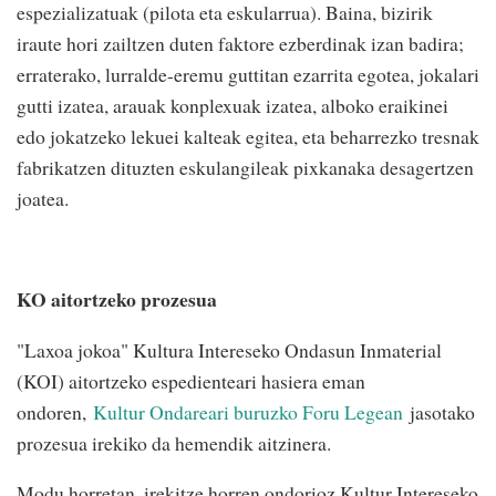
espezializatuak (pilota eta eskularrua). Baina, bizirik
iraute hori zailtzen duten faktore ezberdinak izan badira;
erraterako, lurralde-eremu guttitan ezarrita egotea, jokalari
gutti izatea, arauak konplexuak izatea, alboko eraikinei
edo jokatzeko lekuei kalteak egitea, eta beharrezko tresnak
fabrikatzen dituzten eskulangileak pixkanaka desagertzen
joatea.
KO aitortzeko prozesua
"Laxoa jokoa" Kultura Intereseko Ondasun Inmaterial
(KOI) aitortzeko espedienteari hasiera eman
ondoren,
Kultur Ondareari buruzko Foru Legean
jasotako
prozesua irekiko da hemendik aitzinera.
Modu horretan, irekitze horren ondorioz Kultur Intereseko