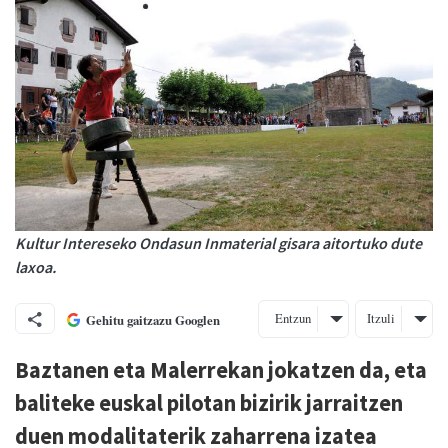
Kultur Intereseko Ondasun Inmaterial gisara aitortuko dute
laxoa.
Entzun
Itzuli
Gehitu gaitzazu Googlen
Baztanen eta Malerrekan jokatzen da, eta
baliteke euskal pilotan bizirik jarraitzen
duen modalitaterik zaharrena izatea