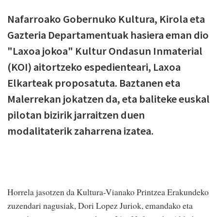
Nafarroako Gobernuko Kultura, Kirola eta
Gazteria Departamentuak hasiera eman dio
"Laxoa jokoa" Kultur Ondasun Inmaterial
(KOI) aitortzeko espedienteari, Laxoa
Elkarteak proposatuta. Baztanen eta
Malerrekan jokatzen da, eta baliteke euskal
pilotan bizirik jarraitzen duen
modalitaterik zaharrena izatea.
Horrela jasotzen da Kultura-Vianako Printzea Erakundeko
zuzendari nagusiak, Dori Lopez Juriok, emandako eta