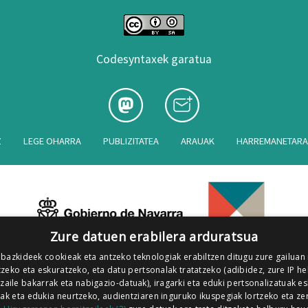
Codesyntaxek garatua
Z
LEGE OHARRA
PUBLIZITATEA
ARAUAK
HARREMANETAR
Zure datuen erabilera arduratsua
 bazkideek cookieak eta antzeko teknologiak erabiltzen ditugu zure gailuan
zeko eta eskuratzeko, eta datu pertsonalak tratatzeko (adibidez, zure IP he
tzaile bakarrak eta nabigazio-datuak), iragarki eta eduki pertsonalizatuak e
iak eta edukia neurtzeko, audientziaren inguruko ikuspegiak lortzeko eta ze