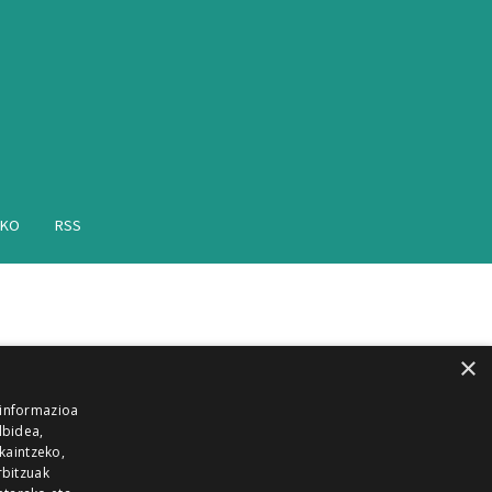
AKO
RSS
×
 informazioa
lbidea,
skaintzeko,
rbitzuak