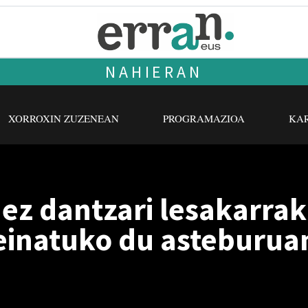
NAHIERAN
XORROXIN ZUZENEAN
PROGRAMAZIOA
KAR
ez dantzari lesakarra
einatuko du asteburua