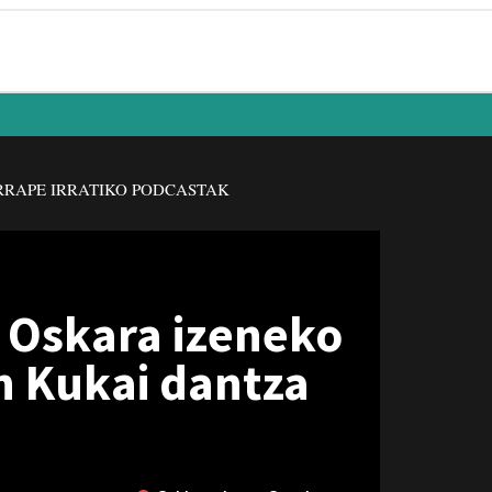
RAPE IRRATIKO PODCASTAK
k Oskara izeneko
n Kukai dantza