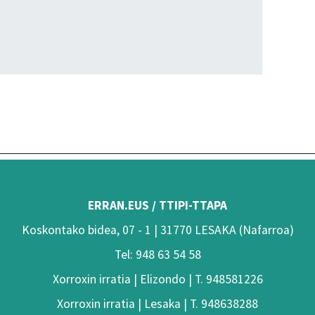
ERRAN.EUS / TTIPI-TTAPA
Koskontako bidea, 07 - 1 | 31770 LESAKA (Nafarroa)
Tel: 948 63 54 58
Xorroxin irratia | Elizondo | T. 948581226
Xorroxin irratia | Lesaka | T. 948638288