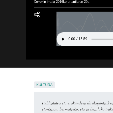
Xorroxin irratia
2016ko urtarrilaren 29a
KULTURA
Publizitatea eta erakundeen dirulaguntza
etorkizuna bermatzeko, eta zu bezalako irak