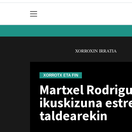
XORROXIN IRRATIA
XORROTX ETA FIN
Martxel Rodrigu
ikuskizuna estr
taldearekin