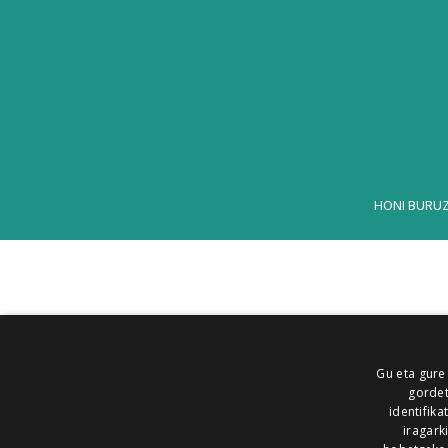
HONI BURU
Gu eta gure
gordet
identifika
iragark