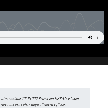
k ez dira nahikoa TTIPI-TTAPAren eta ERRAN.EUSen
urleen babesa behar dugu aitzinera egiteko.