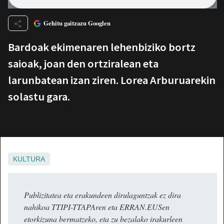
Gehitu gaitzazu Googlen
Bardoak ekimenaren lehenbiziko bortz
saioak, joan den ortziralean eta
larunbatean izan ziren. Lorea Arburuarekin
solastu gara.
KULTURA
Publizitatea eta erakundeen dirulaguntzak ez dira
nahikoa TTIPI-TTAPAren eta ERRAN.EUSen
etorkizuna bermatzeko, eta zu bezalako irakurleen