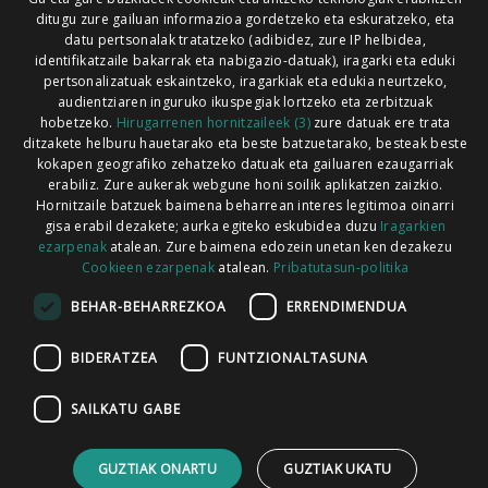
ditugu zure gailuan informazioa gordetzeko eta eskuratzeko, eta
Xorroxin irratia | Lesaka | T. 948638288
datu pertsonalak tratatzeko (adibidez, zure IP helbidea,
identifikatzaile bakarrak eta nabigazio-datuak), iragarki eta eduki
pertsonalizatuak eskaintzeko, iragarkiak eta edukia neurtzeko,
audientziaren inguruko ikuspegiak lortzeko eta zerbitzuak
hobetzeko.
Hirugarrenen hornitzaileek (3)
zure datuak ere trata
ditzakete helburu hauetarako eta beste batzuetarako, besteak beste
Codesyntaxek garatua
kokapen geografiko zehatzeko datuak eta gailuaren ezaugarriak
erabiliz. Zure aukerak webgune honi soilik aplikatzen zaizkio.
Hornitzaile batzuek baimena beharrean interes legitimoa oinarri
gisa erabil dezakete; aurka egiteko eskubidea duzu
Iragarkien
ezarpenak
atalean. Zure baimena edozein unetan ken dezakezu
Cookieen ezarpenak
atalean.
Pribatutasun-politika
HONI BURUZ
LEGE OHARRA
PUBLIZITATEA
BEHAR-BEHARREZKOA
ERRENDIMENDUA
ARAUAK
HARREMANETARAKO
RSS
BIDERATZEA
FUNTZIONALTASUNA
SAILKATU GABE
GUZTIAK ONARTU
GUZTIAK UKATU