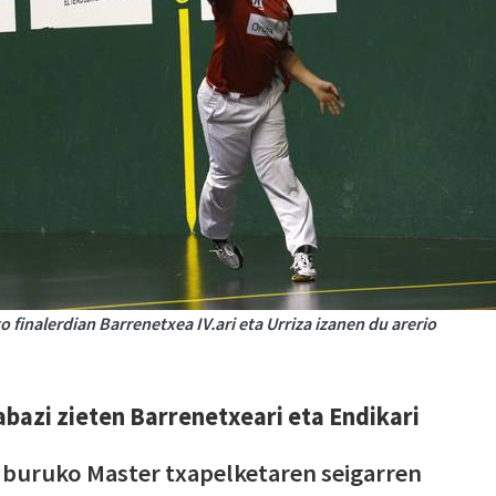
o finalerdian Barrenetxea IV.ari eta Urriza izanen du arerio
abazi zieten Barrenetxeari eta Endikari
z buruko Master txapelketaren seigarren