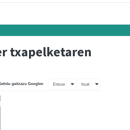
er txapelketaren
Gehitu gaitzazu Googlen
Entzun
Itzuli