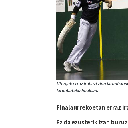
Utergak erraz irabazi zion larunbatek
larunbateko finalean.
Finalaurrekoetan erraz ir
Ez da ezusterik izan buru