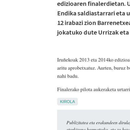
edizioaren finalerdietan. 
Endika saldiastarrari eta 
12 irabazi zion Barrenetxea
jokatuko dute Urrizak eta
Iruñekoak 2013 eta 2014ko edizioa
aritu aprobetxatuz. Aurten, buruz b
nahi badu.
Finalerako pilota aukeraketa urtarr
KIROLA
Publizitatea eta erakundeen dir
etorkizuna bermatzeko, eta zu bez