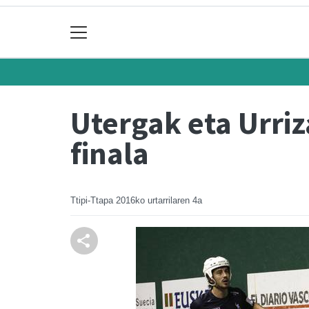
Utergak eta Urri
finala
Ttipi-Ttapa
2016ko urtarrilaren 4a