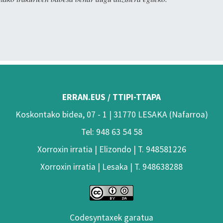
ERRAN.EUS / TTIPI-TTAPA
Koskontako bidea, 07 - 1 | 31770 LESAKA (Nafarroa)
Tel: 948 63 54 58
Xorroxin irratia | Elizondo | T. 948581226
Xorroxin irratia | Lesaka | T. 948638288
Codesyntaxek garatua