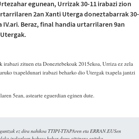
Urtezahar egunean, Urrizak 30-11 irabazi zion
urtarrilaren 2an Xanti Uterga doneztabarrak 30-
 IV.ari. Beraz, final handia urtarrilaren 9an
 Utergak.
k irabazi zituen eta Doneztebekoak 2015ekoa, Urriza ez zela
uruko txapeldunari irabazi beharko dio Utergak txapela jantzi
ilaren 5ean, astearte eguerdian eginen dute.
ulaguntzak ez dira nahikoa TTIPI-TTAPAren eta ERRAN.EUSen
alako irakurleen babesa behar dugu aitzinera egiteko.