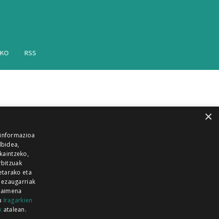
AKO
RSS
×
 informazioa
lbidea,
skaintzeko,
rbitzuak
etarako eta
 ezaugarriak
 baimena
zu
Iragarkien
k
atalean.
EITIA GUKA
AZKOITIA GUKA
BARRENA