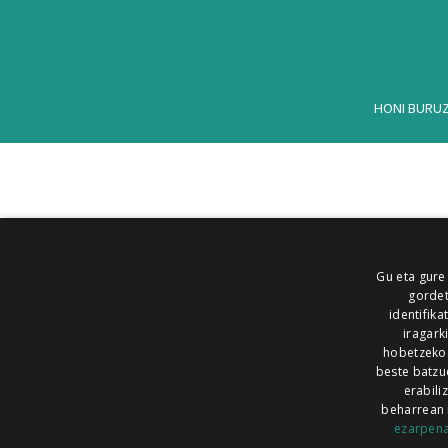
HONI BURU
Gu eta gure
gordet
identifika
iragark
hobetzeko
beste batzu
erabili
beharrean 
ezarpen
AIARALDEA
AIKOR
AIURRI
ALEA