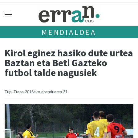
MENDIALDEA
Kirol eginez hasiko dute urtea
Baztan eta Beti Gazteko
futbol talde nagusiek
Ttipi-Ttapa
2015eko abenduaren 31