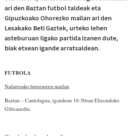
ari den Baztan futbol taldeak eta
Gipuzkoako Ohorezko mailan ari den
Lesakako Beti Gaztek, urteko lehen
asteburuan ligako partida izanen dute,
biak etxean igande arratsaldean.
FUTBOLA
Nafarroako hirugarren mailan
Baztan – Cantolagua, igandean 16:30ean Elizondoko
Giltxaurdin.