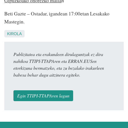
Gipuzkoako ohorezko maila
n
Beti Gazte – Ostadar, igandean 17:00etan Lesakako
Mastegin.
KIROLA
Publizitatea eta erakundeen dirulaguntzak ez dira
nahikoa TTIPI-TTAPAren eta ERRAN.EUSen
etorkizuna bermatzeko, eta zu bezalako irakurleen
babesa behar dugu aitzinera egiteko.
Egin TTIPI-TTAPAren lagun