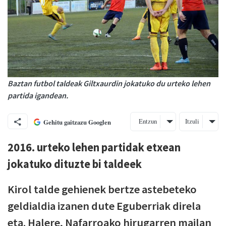
Baztan futbol taldeak Giltxaurdin jokatuko du urteko lehen
partida igandean.
Entzun
Itzuli
Gehitu gaitzazu Googlen
2016. urteko lehen partidak etxean
jokatuko dituzte bi taldeek
Kirol talde gehienek bertze astebeteko
geldialdia izanen dute Eguberriak direla
eta. Halere, Nafarroako hirugarren mailan