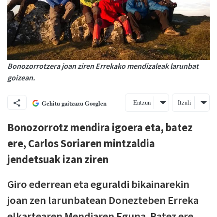
Bonozorrotzera joan ziren Errekako mendizaleak larunbat
goizean.
Entzun
Itzuli
Gehitu gaitzazu Googlen
Bonozorrotz mendira igoera eta, batez
ere, Carlos Soriaren mintzaldia
jendetsuak izan ziren
Giro ederrean eta eguraldi bikainarekin
joan zen larunbatean Donezteben Erreka
elkartearen Mendiaren Eguna. Batez ere