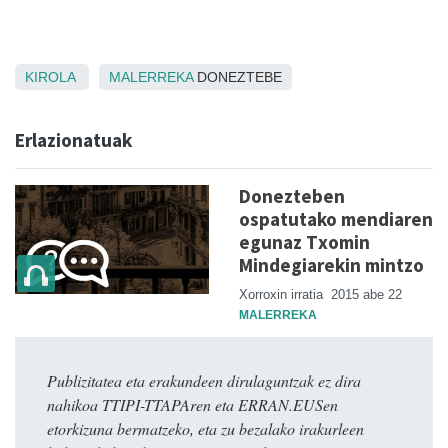
KIROLA
MALERREKA
DONEZTEBE
Erlazionatuak
Donezteben
ospatutako mendiaren
egunaz Txomin
Mindegiarekin mintzo
Xorroxin irratia
2015 abe 22
MALERREKA
Publizitatea eta erakundeen dirulaguntzak ez dira
nahikoa TTIPI-TTAPAren eta ERRAN.EUSen
etorkizuna bermatzeko, eta zu bezalako irakurleen