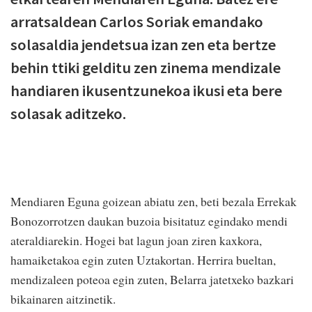
arratsaldean Carlos Soriak emandako
solasaldia jendetsua izan zen eta bertze
behin ttiki gelditu zen zinema mendizale
handiaren ikusentzunekoa ikusi eta bere
solasak aditzeko.
Mendiaren Eguna goizean abiatu zen, beti bezala Errekak
Bonozorrotzen daukan buzoia bisitatuz egindako mendi
ateraldiarekin. Hogei bat lagun joan ziren kaxkora,
hamaiketakoa egin zuten Uztakortan. Herrira bueltan,
mendizaleen poteoa egin zuten, Belarra jatetxeko bazkari
bikainaren aitzinetik.