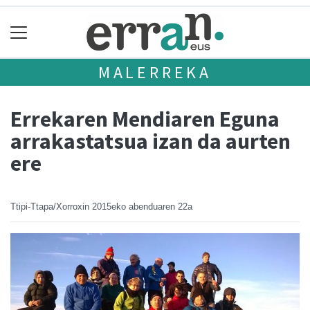
MALERREKA
Errekaren Mendiaren Eguna
arrakastatsua izan da aurten
ere
Ttipi-Ttapa/Xorroxin
2015eko abenduaren 22a