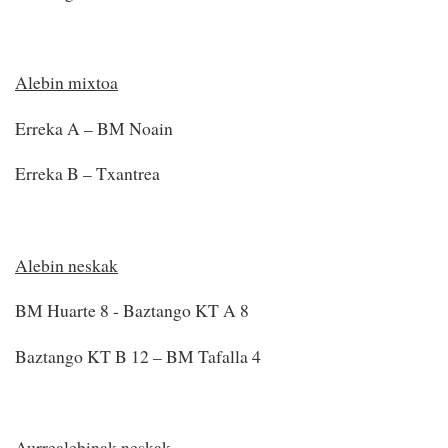
Alebin mixtoa
Erreka A – BM Noain
Erreka B – Txantrea
Alebin neskak
BM Huarte 8 - Baztango KT A 8
Baztango KT B 12 – BM Tafalla 4
Aurrealebinak neskak