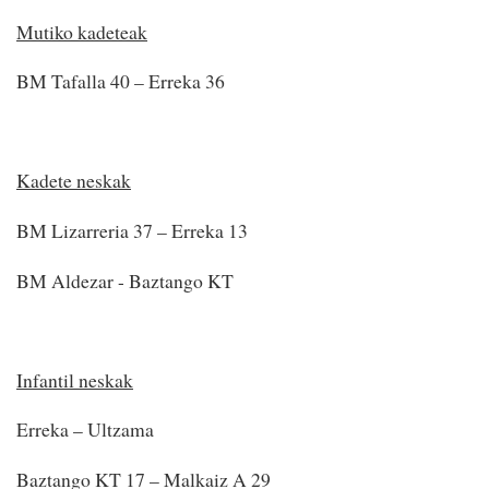
Mutiko kadeteak
BM Tafalla 40 – Erreka 36
Kadete neskak
BM Lizarreria 37 – Erreka 13
BM Aldezar - Baztango KT
Infantil neskak
Erreka – Ultzama
Baztango KT 17 – Malkaiz A 29