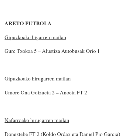
ARETO FUTBOLA
Gipuzkoako bigarren mailan
Gure Txokoa 5 – Alustiza Autobusak Orio 1
Gipuzkoako hirugarren mailan
Umore Ona Goizueta 2 – Anoeta FT 2
Nafarroako hirugarren mailan
Doneztebe FT 2 (Koldo Ordax eta Daniel Pio Garcia) –