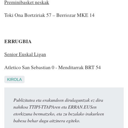
Preminibasket neskak
Toki Ona Bortziriak 57 – Berriozar MKE 14
ERRUGBIA
Senior Euskal Ligan
Atletico San Sebastian 0 - Menditarrak BRT 54
KIROLA
Publizitatea eta erakundeen dirulaguntzak ez dira
nahikoa TTIPI-TTAPAren eta ERRAN.EUSen
etorkizuna bermatzeko, eta zu bezalako irakurleen
babesa behar dugu aitzinera egiteko.