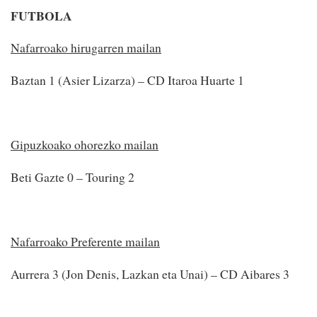
FUTBOLA
Nafarroako hirugarren mailan
Baztan 1 (Asier Lizarza) – CD Itaroa Huarte 1
Gipuzkoako ohorezko mailan
Beti Gazte 0 – Touring 2
Nafarroako Preferente mailan
Aurrera 3 (Jon Denis, Lazkan eta Unai) – CD Aibares 3