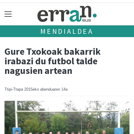
MENDIALDEA
Gure Txokoak bakarrik
irabazi du futbol talde
nagusien artean
Ttipi-Ttapa
2015eko abenduaren 14a