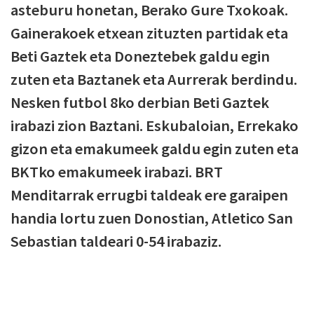
asteburu honetan, Berako Gure Txokoak.
Gainerakoek etxean zituzten partidak eta
Beti Gaztek eta Doneztebek galdu egin
zuten eta Baztanek eta Aurrerak berdindu.
Nesken futbol 8ko derbian Beti Gaztek
irabazi zion Baztani. Eskubaloian, Errekako
gizon eta emakumeek galdu egin zuten eta
BKTko emakumeek irabazi. BRT
Menditarrak errugbi taldeak ere garaipen
handia lortu zuen Donostian, Atletico San
Sebastian taldeari 0-54 irabaziz.