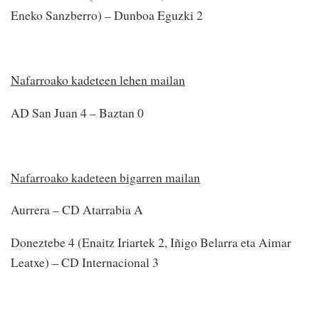
Eneko Sanzberro) – Dunboa Eguzki 2
Nafarroako kadeteen lehen mailan
AD San Juan 4 – Baztan 0
Nafarroako kadeteen bigarren mailan
Aurrera – CD Atarrabia A
Doneztebe 4 (Enaitz Iriartek 2, Iñigo Belarra eta Aimar
Leatxe) – CD Internacional 3