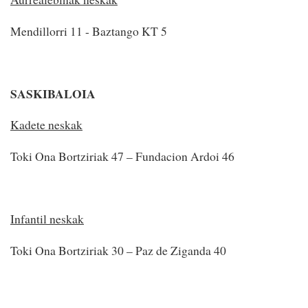
Mendillorri 11 - Baztango KT 5
SASKIBALOIA
Kadete neskak
Toki Ona Bortziriak 47 – Fundacion Ardoi 46
Infantil neskak
Toki Ona Bortziriak 30 – Paz de Ziganda 40