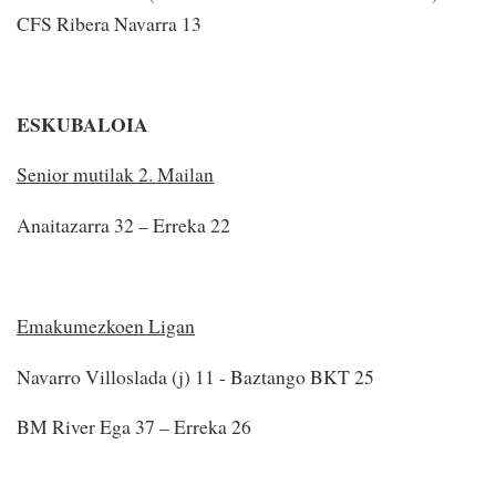
CFS Ribera Navarra 13
ESKUBALOIA
Senior mutilak 2. Mailan
Anaitazarra 32 – Erreka 22
Emakumezkoen Ligan
Navarro Villoslada (j) 11 - Baztango BKT 25
BM River Ega 37 – Erreka 26