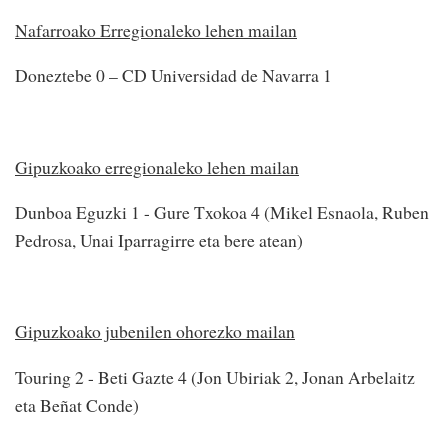
Nafarroako Erregionaleko lehen mailan
Doneztebe 0 – CD Universidad de Navarra 1
Gipuzkoako erregionaleko lehen mailan
Dunboa Eguzki 1 - Gure Txokoa 4 (Mikel Esnaola, Ruben
Pedrosa, Unai Iparragirre eta bere atean)
Gipuzkoako jubenilen ohorezko mailan
Touring 2 - Beti Gazte 4 (Jon Ubiriak 2, Jonan Arbelaitz
eta Beñat Conde)