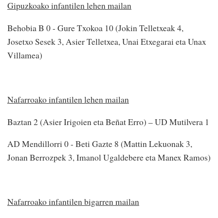
Gipuzkoako infantilen lehen mailan
Behobia B 0 - Gure Txokoa 10 (Jokin Telletxeak 4,
Josetxo Sesek 3, Asier Telletxea, Unai Etxegarai eta Unax
Villamea)
Nafarroako infantilen lehen mailan
Baztan 2 (Asier Irigoien eta Beñat Erro) – UD Mutilvera 1
AD Mendillorri 0 - Beti Gazte 8 (Mattin Lekuonak 3,
Jonan Berrozpek 3, Imanol Ugaldebere eta Manex Ramos)
Nafarroako infantilen bigarren mailan