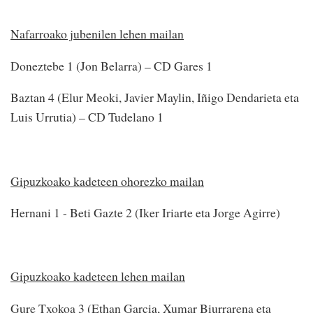
Nafarroako jubenilen lehen mailan
Doneztebe 1 (Jon Belarra) – CD Gares 1
Baztan 4 (Elur Meoki, Javier Maylin, Iñigo Dendarieta eta
Luis Urrutia) – CD Tudelano 1
Gipuzkoako kadeteen ohorezko mailan
Hernani 1 - Beti Gazte 2 (Iker Iriarte eta Jorge Agirre)
Gipuzkoako kadeteen lehen mailan
Gure Txokoa 3 (Ethan Garcia, Xumar Biurrarena eta