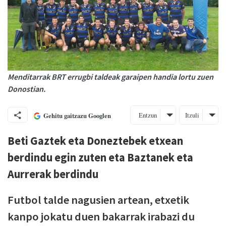
Menditarrak BRT errugbi taldeak garaipen handia lortu zuen
Donostian.
Entzun
Itzuli
Gehitu gaitzazu Googlen
Beti Gaztek eta Doneztebek etxean
berdindu egin zuten eta Baztanek eta
Aurrerak berdindu
Futbol talde nagusien artean, etxetik
kanpo jokatu duen bakarrak irabazi du