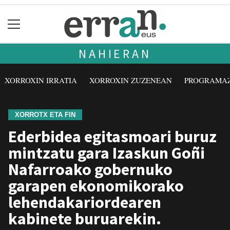
NAHIERAN
XORROXIN IRRATIA
XORROXIN ZUZENEAN
PROGRAMA
XORROTX ETA FIN
Ederbidea egitasmoari buruz
mintzatu gara Izaskun Goñi
Nafarroako gobernuko
garapen ekonomikorako
lehendakariordearen
kabinete buruarekin.