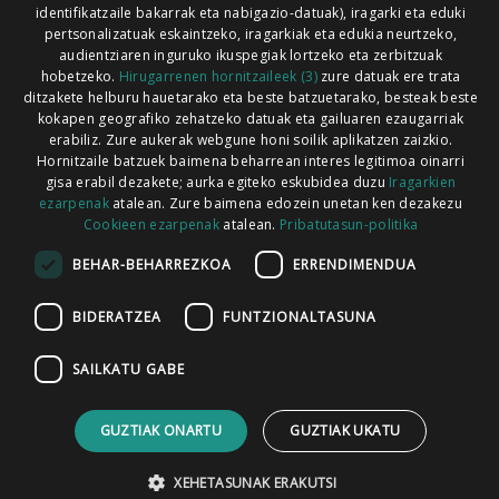
identifikatzaile bakarrak eta nabigazio-datuak), iragarki eta eduki
pertsonalizatuak eskaintzeko, iragarkiak eta edukia neurtzeko,
audientziaren inguruko ikuspegiak lortzeko eta zerbitzuak
hobetzeko.
Hirugarrenen hornitzaileek (3)
zure datuak ere trata
ditzakete helburu hauetarako eta beste batzuetarako, besteak beste
Codesyntaxek garatua
kokapen geografiko zehatzeko datuak eta gailuaren ezaugarriak
erabiliz. Zure aukerak webgune honi soilik aplikatzen zaizkio.
Hornitzaile batzuek baimena beharrean interes legitimoa oinarri
gisa erabil dezakete; aurka egiteko eskubidea duzu
Iragarkien
ezarpenak
atalean. Zure baimena edozein unetan ken dezakezu
Cookieen ezarpenak
atalean.
Pribatutasun-politika
HONI BURUZ
LEGE OHARRA
PUBLIZITATEA
BEHAR-BEHARREZKOA
ERRENDIMENDUA
ARAUAK
HARREMANETARAKO
RSS
BIDERATZEA
FUNTZIONALTASUNA
SAILKATU GABE
GUZTIAK ONARTU
GUZTIAK UKATU
XEHETASUNAK ERAKUTSI