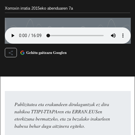
Xorroxin irratia
2015eko abenduaren 7a
Gehitu gaitzazu Googlen
Publizitatea eta erakundeen dirulaguntzak ez dira
nahikoa TTIPI-TTAPAren eta ERRAN.EUSen
etorkizuna bermatzeko, eta zu bezalako irakurleen
babesa behar dugu aitzinera egiteko.