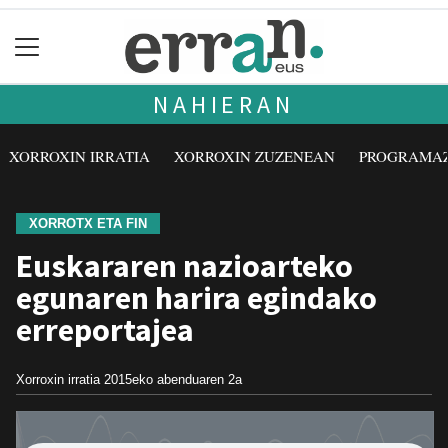
NAHIERAN
XORROXIN IRRATIA
XORROXIN ZUZENEAN
PROGRAMA
XORROTX ETA FIN
Euskararen nazioarteko
egunaren harira egindako
erreportajea
Xorroxin irratia
2015eko abenduaren 2a