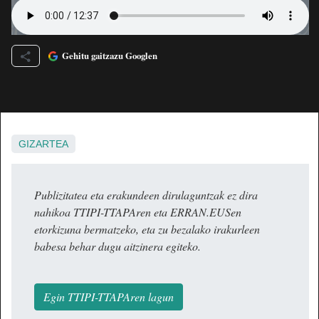
Gehitu gaitzazu Googlen
GIZARTEA
Publizitatea eta erakundeen dirulaguntzak ez dira
nahikoa TTIPI-TTAPAren eta ERRAN.EUSen
etorkizuna bermatzeko, eta zu bezalako irakurleen
babesa behar dugu aitzinera egiteko.
Egin TTIPI-TTAPAren lagun