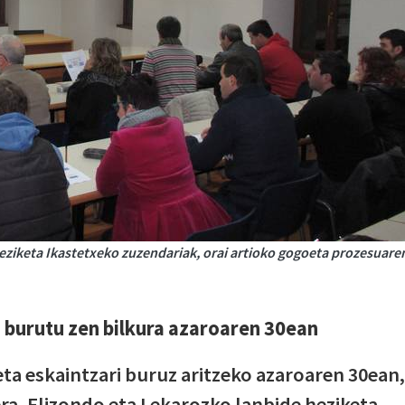
eziketa Ikastetxeko zuzendariak, orai artioko gogoeta prozesuare
burutu zen bilkura azaroaren 30ean
ta eskaintzari buruz aritzeko azaroaren 30ean,
ra, Elizondo eta Lekarozko lanbide heziketa