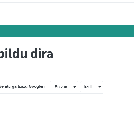
ildu dira
Gehitu gaitzazu Googlen
Entzun
Itzuli