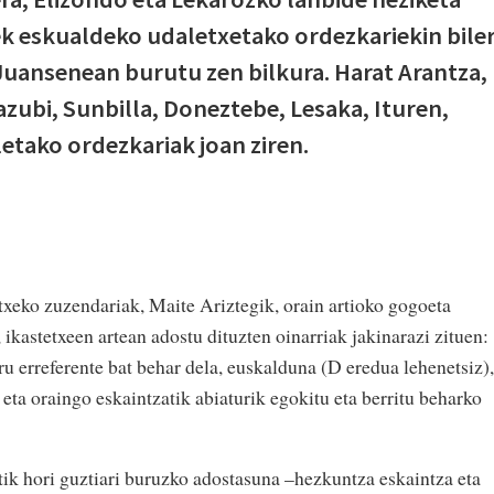
k eskualdeko udaletxetako ordezkariekin bile
Juansenean burutu zen bilkura. Harat Arantza,
azubi, Sunbilla, Doneztebe, Lesaka, Ituren,
etako ordezkariak joan ziren.
txeko zuzendariak, Maite Ariztegik, orain artioko gogoeta
ikastetxeen artean adostu dituzten oinarriak jakinarazi zituen:
u erreferente bat behar dela, euskalduna (D eredua lehenetsiz),
eta oraingo eskaintzatik abiaturik egokitu eta berritu beharko
ik hori guztiari buruzko adostasuna –hezkuntza eskaintza eta