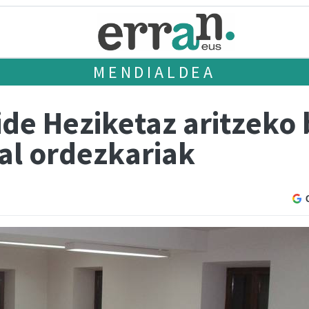
MENDIALDEA
e Heziketaz aritzeko b
al ordezkariak