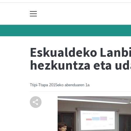
Eskualdeko Lanbid
hezkuntza eta ud
Ttipi-Ttapa
2015eko abenduaren 1a