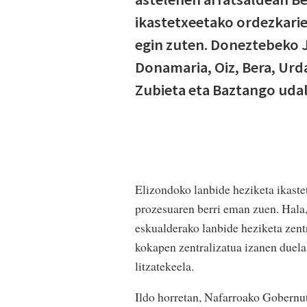
ikastetxeetako ordezkarie
egin zuten. Doneztebeko 
Donamaria, Oiz, Bera, Urd
Zubieta eta Baztango udal
Elizondoko lanbide heziketa ikaste
prozesuaren berri eman zuen. Hala, 
eskualderako lanbide heziketa zentr
kokapen zentralizatua izanen duela 
litzatekeela.
Ildo horretan, Nafarroako Gobernut