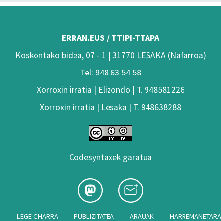
ERRAN.EUS / TTIPI-TTAPA
Koskontako bidea, 07 - 1 | 31770 LESAKA (Nafarroa)
Tel: 948 63 54 58
Xorroxin irratia | Elizondo | T. 948581226
Xorroxin irratia | Lesaka | T. 948638288
Codesyntaxek garatua
Z
LEGE OHARRA
PUBLIZITATEA
ARAUAK
HARREMANETAR