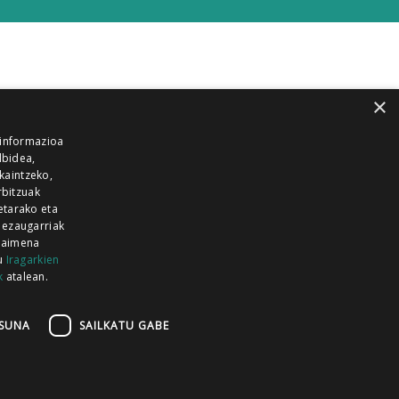
×
 informazioa
lbidea,
skaintzeko,
rbitzuak
etarako eta
 ezaugarriak
 baimena
zu
Iragarkien
k
atalean.
EITIA GUKA
AZKOITIA GUKA
BARRENA
GUKA
GUKA TELEBISTA
HIRUKA
SUNA
SAILKATU GABE
Z GUKA
ZUMAIA GUKA
28 KANALA