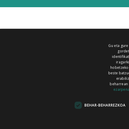
Gu eta gure
gordet
identifika
iragark
hobetzeko
beste batzu
erabili
beharrean 
ezarpen
AIARALDEA
AIKOR
AIURRI
ALEA
BEGITU
ERRAN
EUSKALERRIA IRRA
BEHAR-BEHARREZKOA
KRONIKA
MAILOPE
NOAUA
O