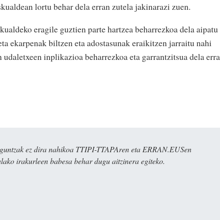
kualdean lortu behar dela erran zutela jakinarazi zuen.
ualdeko eragile guztien parte hartzea beharrezkoa dela aipatu
eta ekarpenak biltzen eta adostasunak eraikitzen jarraitu nahi
n udaletxeen inplikazioa beharrezkoa eta garrantzitsua dela err
ulaguntzak ez dira nahikoa TTIPI-TTAPAren eta ERRAN.EUSen
alako irakurleen babesa behar dugu aitzinera egiteko.