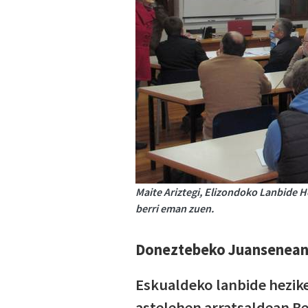
Maite Ariztegi, Elizondoko Lanbide H
berri eman zuen.
Doneztebeko Juansenean 
Eskualdeko lanbide hezike
astelehen arratsaldean Be