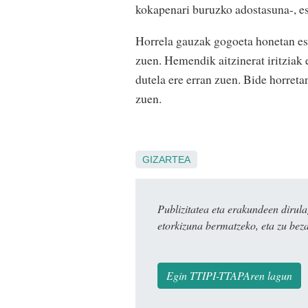
kokapenari buruzko adostasuna-, es
Horrela gauzak gogoeta honetan esk
zuen. Hemendik aitzinerat iritziak 
dutela ere erran zuen. Bide horreta
zuen.
GIZARTEA
Publizitatea eta erakundeen dir
etorkizuna bermatzeko, eta zu bez
Egin TTIPI-TTAPAren lagun