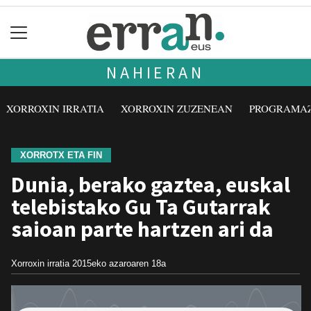
NAHIERAN
XORROXIN IRRATIA
XORROXIN ZUZENEAN
PROGRAMA
XORROTX ETA FIN
Dunia, berako gaztea, euskal
telebistako Gu Ta Gutarrak
saioan parte hartzen ari da
Xorroxin irratia
2015eko azaroaren 18a