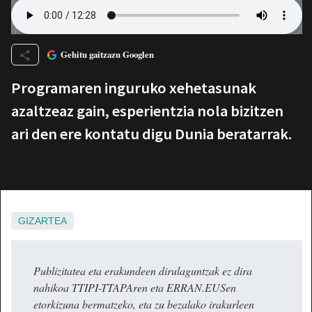
Gehitu gaitzazu Googlen
Programaren inguruko xehetasunak
azaltzeaz gain, esperientzia nola bizitzen
ari den ere kontatu digu Dunia beratarrak.
GIZARTEA
Publizitatea eta erakundeen dirulaguntzak ez dira
nahikoa TTIPI-TTAPAren eta ERRAN.EUSen
etorkizuna bermatzeko, eta zu bezalako irakurleen