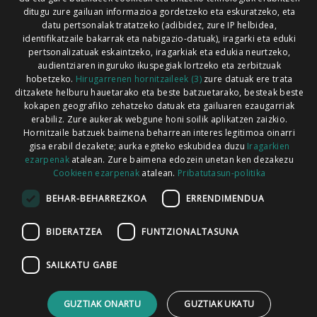
ditugu zure gailuan informazioa gordetzeko eta eskuratzeko, eta
Xorroxin irratia | Lesaka | T. 948638288
datu pertsonalak tratatzeko (adibidez, zure IP helbidea,
identifikatzaile bakarrak eta nabigazio-datuak), iragarki eta eduki
pertsonalizatuak eskaintzeko, iragarkiak eta edukia neurtzeko,
audientziaren inguruko ikuspegiak lortzeko eta zerbitzuak
hobetzeko.
Hirugarrenen hornitzaileek (3)
zure datuak ere trata
ditzakete helburu hauetarako eta beste batzuetarako, besteak beste
Codesyntaxek garatua
kokapen geografiko zehatzeko datuak eta gailuaren ezaugarriak
erabiliz. Zure aukerak webgune honi soilik aplikatzen zaizkio.
Hornitzaile batzuek baimena beharrean interes legitimoa oinarri
gisa erabil dezakete; aurka egiteko eskubidea duzu
Iragarkien
ezarpenak
atalean. Zure baimena edozein unetan ken dezakezu
Cookieen ezarpenak
atalean.
Pribatutasun-politika
HONI BURUZ
LEGE OHARRA
PUBLIZITATEA
BEHAR-BEHARREZKOA
ERRENDIMENDUA
ARAUAK
HARREMANETARAKO
RSS
BIDERATZEA
FUNTZIONALTASUNA
SAILKATU GABE
GUZTIAK ONARTU
GUZTIAK UKATU