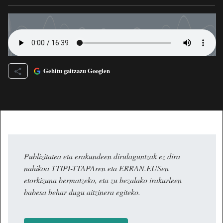
Gehitu gaitzazu Googlen
Publizitatea eta erakundeen dirulaguntzak ez dira
nahikoa TTIPI-TTAPAren eta ERRAN.EUSen
etorkizuna bermatzeko, eta zu bezalako irakurleen
babesa behar dugu aitzinera egiteko.