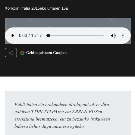
Xorroxin irratia
2015eko urriaren 16a
Gehitu gaitzazu Googlen
Publizitatea eta erakundeen dirulaguntzak ez dira
nahikoa TTIPI-TTAPAren eta ERRAN.EUSen
etorkizuna bermatzeko, eta zu bezalako irakurleen
babesa behar dugu aitzinera egiteko.