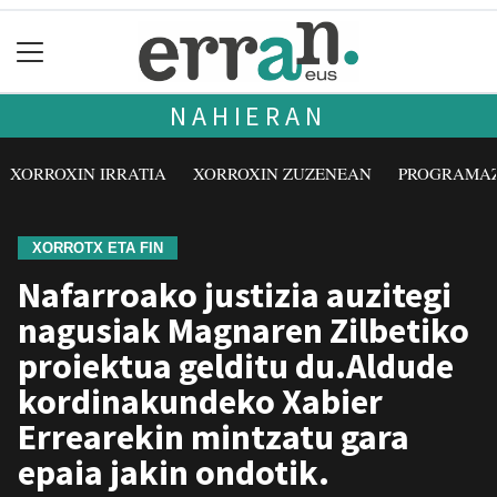
NAHIERAN
XORROXIN IRRATIA
XORROXIN ZUZENEAN
PROGRAMA
XORROTX ETA FIN
Nafarroako justizia auzitegi
nagusiak Magnaren Zilbetiko
proiektua gelditu du.Aldude
kordinakundeko Xabier
Errearekin mintzatu gara
epaia jakin ondotik.