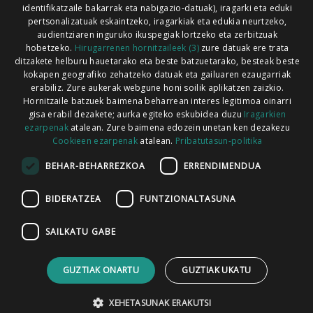
identifikatzaile bakarrak eta nabigazio-datuak), iragarki eta eduki
pertsonalizatuak eskaintzeko, iragarkiak eta edukia neurtzeko,
audientziaren inguruko ikuspegiak lortzeko eta zerbitzuak
hobetzeko.
Hirugarrenen hornitzaileek (3)
zure datuak ere trata
ditzakete helburu hauetarako eta beste batzuetarako, besteak beste
Codesyntaxek garatua
kokapen geografiko zehatzeko datuak eta gailuaren ezaugarriak
erabiliz. Zure aukerak webgune honi soilik aplikatzen zaizkio.
Hornitzaile batzuek baimena beharrean interes legitimoa oinarri
gisa erabil dezakete; aurka egiteko eskubidea duzu
Iragarkien
ezarpenak
atalean. Zure baimena edozein unetan ken dezakezu
Cookieen ezarpenak
atalean.
Pribatutasun-politika
HONI BURUZ
LEGE OHARRA
PUBLIZITATEA
BEHAR-BEHARREZKOA
ERRENDIMENDUA
ARAUAK
HARREMANETARAKO
RSS
BIDERATZEA
FUNTZIONALTASUNA
SAILKATU GABE
GUZTIAK ONARTU
GUZTIAK UKATU
XEHETASUNAK ERAKUTSI