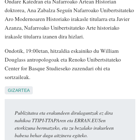
Ondare Katedran eta Nafarroako Artean Historian
doktorea, Ana Zabalza Seguín Nafarroako Unibertsitateko
Aro Modernoaren Historiako irakasle titularra eta Javier
Azanza, Nafarroako Unibertsitateko Arte historiako
irakasle titularra izanen dira hizlari.
Ondotik, 19:00etan, hitzaldia eskainiko du William
Douglass antropologoak eta Renoko Unibertsitateko
Center for Basque Studieseko zuzendari ohi eta
sortzaileak.
GIZARTEA
Publizitatea eta erakundeen dirulaguntzak ez dira
nahikoa TTIPI-TTAPAren eta ERRAN.EUSen
etorkizuna bermatzeko, eta zu bezalako irakurleen
babesa behar dugu aitzinera egiteko.