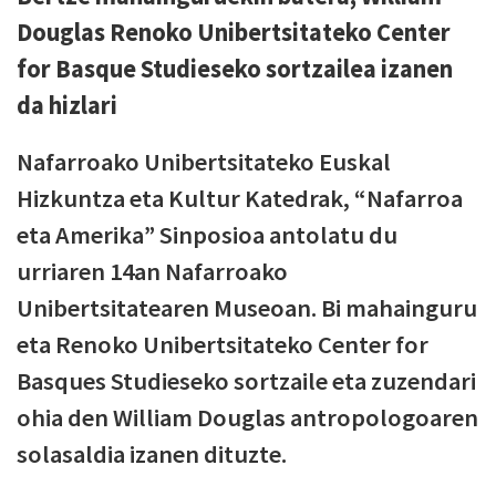
Douglas Renoko Unibertsitateko Center
for Basque Studieseko sortzailea izanen
da hizlari
Nafarroako Unibertsitateko Euskal
Hizkuntza eta Kultur Katedrak, “Nafarroa
eta Amerika” Sinposioa antolatu du
urriaren 14an Nafarroako
Unibertsitatearen Museoan. Bi mahainguru
eta Renoko Unibertsitateko Center for
Basques Studieseko sortzaile eta zuzendari
ohia den William Douglas antropologoaren
solasaldia izanen dituzte.