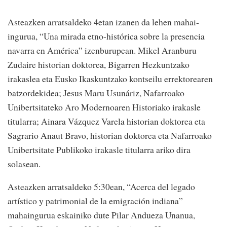
Asteazken arratsaldeko 4etan izanen da lehen mahai-
ingurua, “Una mirada etno-histórica sobre la presencia
navarra en América” izenburupean. Mikel Aranburu
Zudaire historian doktorea, Bigarren Hezkuntzako
irakaslea eta Eusko Ikaskuntzako kontseilu errektorearen
batzordekidea; Jesus Maru Usunáriz, Nafarroako
Unibertsitateko Aro Modernoaren Historiako irakasle
titularra; Ainara Vázquez Varela historian doktorea eta
Sagrario Anaut Bravo, historian doktorea eta Nafarroako
Unibertsitate Publikoko irakasle titularra ariko dira
solasean.
Asteazken arratsaldeko 5:30ean, “Acerca del legado
artístico y patrimonial de la emigración indiana”
mahaingurua eskainiko dute Pilar Andueza Unanua,