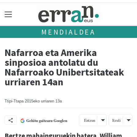
MENDIALDEA
Nafarroa eta Amerika
sinposioa antolatu du
Nafarroako Unibertsitateak
urriaren 14an
Ttipi-Ttapa
2015eko urriaren 13a
Entzun
Itzuli
Gehitu gaitzazu Googlen
Bertze mahainguruekin batera, William