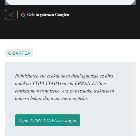
Gehitu gaitzazu Googlen
GIZARTEA
Publizitatea eta erakundeen dirulaguntzak ez dira
nahikoa TTIPI-TTAPAren eta ERRAN.EUSen
etorkizuna bermatzeko, eta zu bezalako irakurleen
babesa behar dugu aitzinera egiteko.
Egin TTIPI-TTAPAren lagun