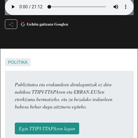
Gehitu gaitzazu Googlen
POLITIKA
Publizitatea eta erakundeen dirulaguntzak ez dira
nahikoa TTIPI-TTAPAren eta ERRAN.EUSen
etorkizuna bermatzeko, eta zu bezalako irakurleen
babesa behar dugu aitzinera egiteko.
Egin TTIPI-TTAPAren lagun