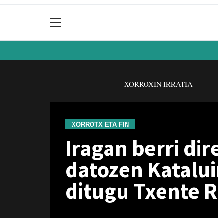
XORROXIN IRRATIA
XORROTX ETA FIN
Iragan berri di
datozen Katalu
ditugu Txente 