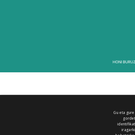
HONI BURU
Gu eta gure
gordet
identifika
iragark