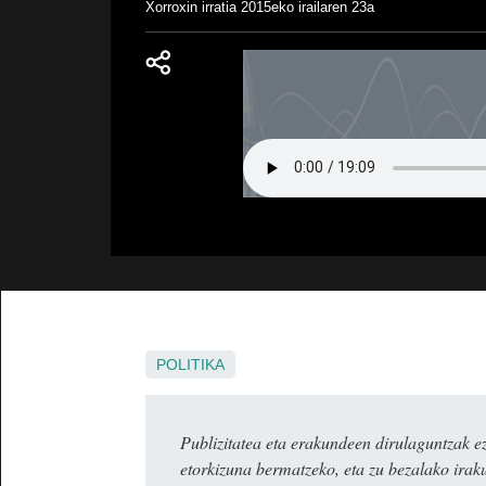
Xorroxin irratia
2015eko irailaren 23a
POLITIKA
Publizitatea eta erakundeen dirulaguntza
etorkizuna bermatzeko, eta zu bezalako irak