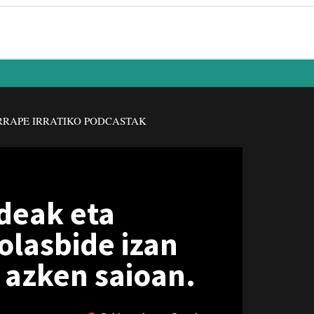
RAPE IRRATIKO PODCASTAK
deak eta
lasbide izan
 azken saioan.