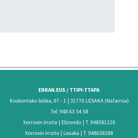
ERRAN.EUS / TTIPI-TTAPA
Koskontako bidea, 07 - 1 | 31770 LESAKA (Nafarroa)
Tel: 948 63 54 58
Xorroxin irratia | Elizondo | T. 948581226
Xorroxin irratia | Lesaka | T. 948638288