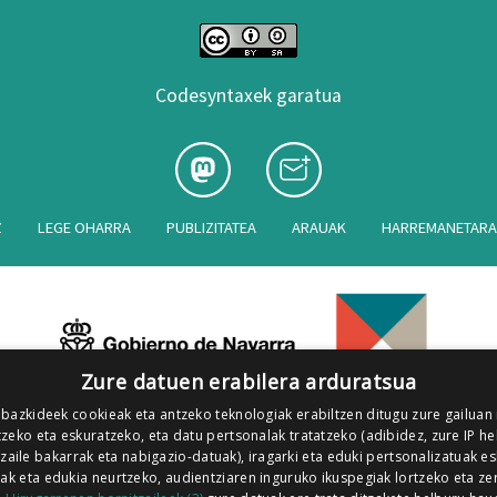
Codesyntaxek garatua
Z
LEGE OHARRA
PUBLIZITATEA
ARAUAK
HARREMANETAR
Zure datuen erabilera arduratsua
 bazkideek cookieak eta antzeko teknologiak erabiltzen ditugu zure gailuan
zeko eta eskuratzeko, eta datu pertsonalak tratatzeko (adibidez, zure IP he
tzaile bakarrak eta nabigazio-datuak), iragarki eta eduki pertsonalizatuak e
iak eta edukia neurtzeko, audientziaren inguruko ikuspegiak lortzeko eta ze