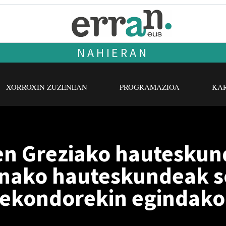
NAHIERAN
XORROXIN ZUZENEAN
PROGRAMAZIOA
KAR
ren Greziako hauteskun
inako hauteskundeak so
Rekondorekin egindako