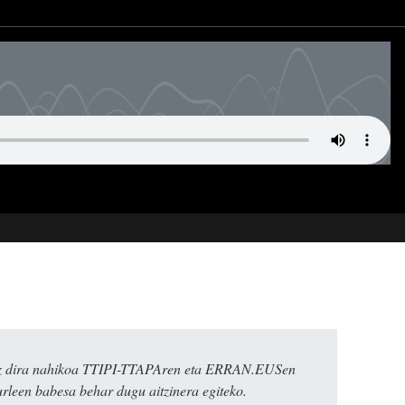
k ez dira nahikoa TTIPI-TTAPAren eta ERRAN.EUSen
urleen babesa behar dugu aitzinera egiteko.