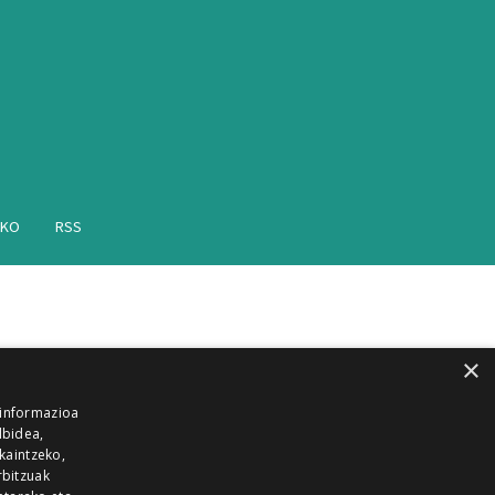
AKO
RSS
×
 informazioa
lbidea,
skaintzeko,
rbitzuak