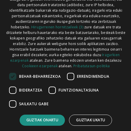
Xorroxin irratia | Lesaka | T. 948638288
datu pertsonalak tratatzeko (adibidez, zure IP helbidea,
identifikatzaile bakarrak eta nabigazio-datuak), iragarki eta eduki
pertsonalizatuak eskaintzeko, iragarkiak eta edukia neurtzeko,
audientziaren inguruko ikuspegiak lortzeko eta zerbitzuak
hobetzeko.
Hirugarrenen hornitzaileek (3)
zure datuak ere trata
ditzakete helburu hauetarako eta beste batzuetarako, besteak beste
Codesyntaxek garatua
kokapen geografiko zehatzeko datuak eta gailuaren ezaugarriak
erabiliz. Zure aukerak webgune honi soilik aplikatzen zaizkio.
Hornitzaile batzuek baimena beharrean interes legitimoa oinarri
gisa erabil dezakete; aurka egiteko eskubidea duzu
Iragarkien
ezarpenak
atalean. Zure baimena edozein unetan ken dezakezu
Cookieen ezarpenak
atalean.
Pribatutasun-politika
HONI BURUZ
LEGE OHARRA
PUBLIZITATEA
BEHAR-BEHARREZKOA
ERRENDIMENDUA
ARAUAK
HARREMANETARAKO
RSS
BIDERATZEA
FUNTZIONALTASUNA
SAILKATU GABE
GUZTIAK ONARTU
GUZTIAK UKATU