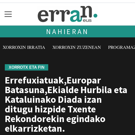
NAHIERAN
XORROXIN IRRATIA
XORROXIN ZUZENEAN
PROGRAMA
XORROTX ETA FIN
Errefuxiatuak,Europar
Batasuna,Ekialde Hurbila eta
Kataluinako Diada izan
ditugu hizpide Txente
Rekondorekin egindako
elkarrizketan.