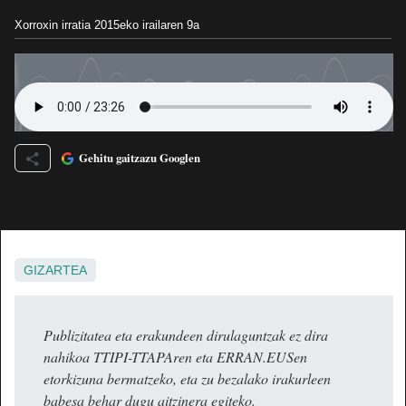
Xorroxin irratia
2015eko irailaren 9a
Gehitu gaitzazu Googlen
GIZARTEA
Publizitatea eta erakundeen dirulaguntzak ez dira
nahikoa TTIPI-TTAPAren eta ERRAN.EUSen
etorkizuna bermatzeko, eta zu bezalako irakurleen
babesa behar dugu aitzinera egiteko.