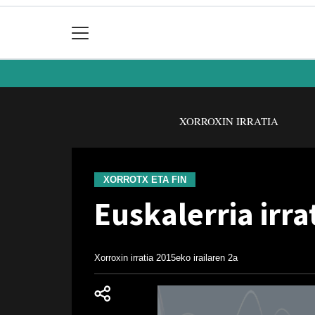
XORROXIN IRRATIA
XORROTX ETA FIN
Euskalerria irra
Xorroxin irratia
2015eko irailaren 2a