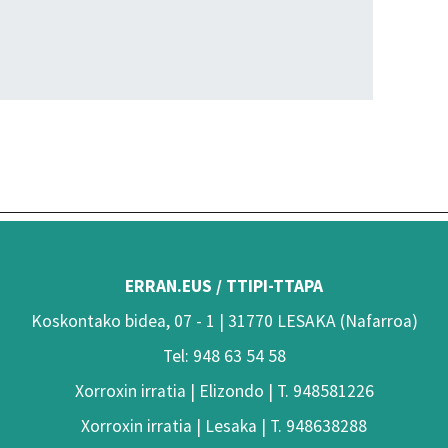
ERRAN.EUS / TTIPI-TTAPA
Koskontako bidea, 07 - 1 | 31770 LESAKA (Nafarroa)
Tel: 948 63 54 58
Xorroxin irratia | Elizondo | T. 948581226
Xorroxin irratia | Lesaka | T. 948638288