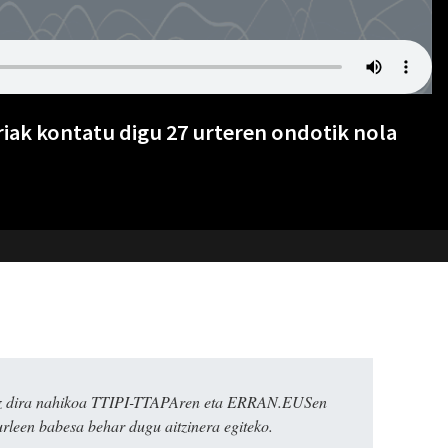
iak kontatu digu 27 urteren ondotik nola
k ez dira nahikoa TTIPI-TTAPAren eta ERRAN.EUSen
urleen babesa behar dugu aitzinera egiteko.