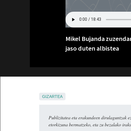
Mikel Bujanda zuzendar
jaso duten albistea
GIZARTEA
Publizitatea eta erakundeen dirulaguntza
etorkizuna bermatzeko, eta zu bezalako irak