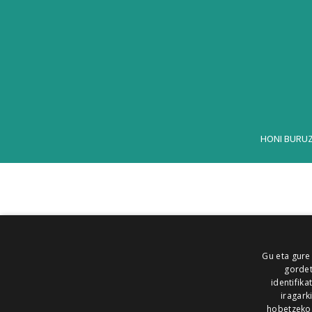
HONI BURU
Gu eta gure
gordet
identifika
iragark
hobetzeko