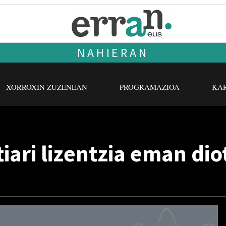
NAHIERAN
XORROXIN ZUZENEAN
PROGRAMAZIOA
KAR
tiari lizentzia eman dio