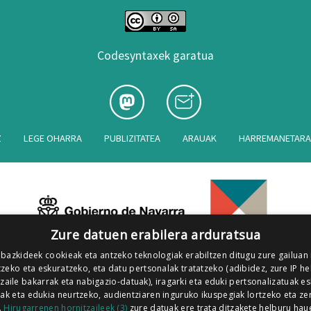
Codesyntaxek garatua
Z
LEGE OHARRA
PUBLIZITATEA
ARAUAK
HARREMANETAR
Zure datuen erabilera arduratsua
 bazkideek cookieak eta antzeko teknologiak erabiltzen ditugu zure gailuan
zeko eta eskuratzeko, eta datu pertsonalak tratatzeko (adibidez, zure IP he
tzaile bakarrak eta nabigazio-datuak), iragarki eta eduki pertsonalizatuak e
iak eta edukia neurtzeko, audientziaren inguruko ikuspegiak lortzeko eta ze
.
Hirugarrenen hornitzaileek (3)
zure datuak ere trata ditzakete helburu hau