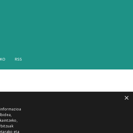
AKO
RSS
×
 informazioa
lbidea,
skaintzeko,
rbitzuak
etarako eta