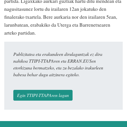
partida. Ligaxkako aurkari guztiak hartu ditu mendean eta
nagusitasunez lortu du irailaren 12an jokatuko den
finalerako txartela. Bere aurkaria nor den irailaren 5ean,
larunbatean, erabakiko da Uterga eta Barrenetxearen
arteko partidan.
Publizitatea eta erakundeen dirulaguntzak ez dira
nahikoa TTIPI-TTAPAren eta ERRAN.EUSen
etorkizuna bermatzeko, eta zu bezalako irakurleen
babesa behar dugu aitzinera egiteko.
Egin TTIPI-TTAPAren lagun