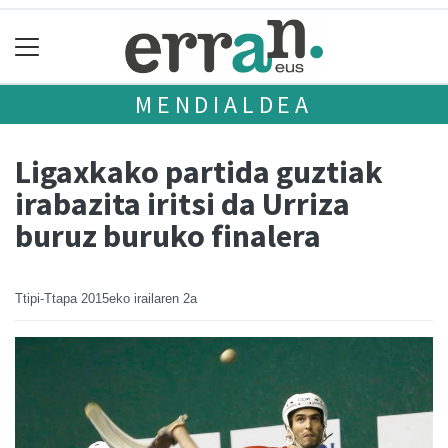
MENDIALDEA
Ligaxkako partida guztiak
irabazita iritsi da Urriza
buruz buruko finalera
Ttipi-Ttapa
2015eko irailaren 2a