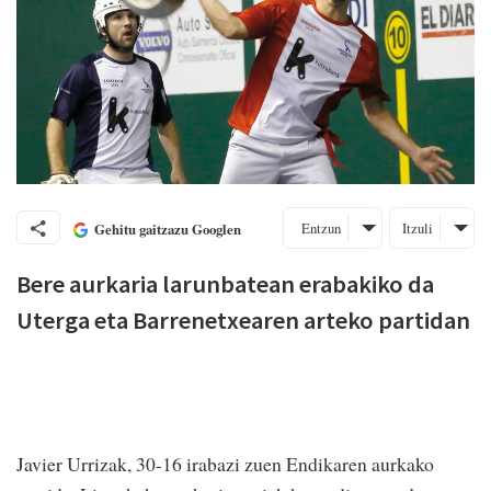
Entzun
Itzuli
Gehitu gaitzazu Googlen
Bere aurkaria larunbatean erabakiko da
Uterga eta Barrenetxearen arteko partidan
Javier Urrizak, 30-16 irabazi zuen Endikaren aurkako