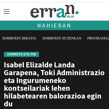
NAHIERAN
XORROXIN IRRATIA
XORROXIN ZUZENEAN
PROGRAMA
XORROTX ETA FIN
Isabel Elizalde Landa
Garapena, Toki Administrazio
eta Ingurumeneko
kontseilariak lehen
hilabetearen balorazioa egin
du