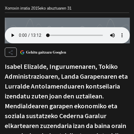
Xorroxin irratia
2015eko abuztuaren 31
Gehitu gaitzazu Googlen
Isabel Elizalde, Ingurumenaren, Tokiko
Administrazioaren, Landa Garapenaren eta
Lurralde Antolamenduaren kontseilaria
izendatu zuten joan den uztailean.
Mendialdearen garapen ekonomiko eta
soziala sustatzeko Cederna Garalur
elkartearen zuzendaria izan da baina orain