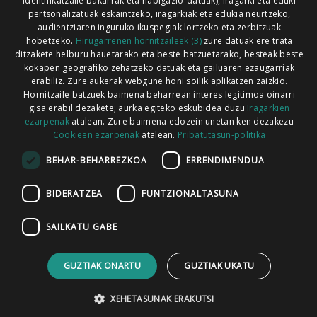
identifikatzaile bakarrak eta nabigazio-datuak), iragarki eta eduki
pertsonalizatuak eskaintzeko, iragarkiak eta edukia neurtzeko,
audientziaren inguruko ikuspegiak lortzeko eta zerbitzuak
hobetzeko.
Hirugarrenen hornitzaileek (3)
zure datuak ere trata
ditzakete helburu hauetarako eta beste batzuetarako, besteak beste
Codesyntaxek garatua
kokapen geografiko zehatzeko datuak eta gailuaren ezaugarriak
erabiliz. Zure aukerak webgune honi soilik aplikatzen zaizkio.
Hornitzaile batzuek baimena beharrean interes legitimoa oinarri
gisa erabil dezakete; aurka egiteko eskubidea duzu
Iragarkien
ezarpenak
atalean. Zure baimena edozein unetan ken dezakezu
Cookieen ezarpenak
atalean.
Pribatutasun-politika
HONI BURUZ
LEGE OHARRA
PUBLIZITATEA
BEHAR-BEHARREZKOA
ERRENDIMENDUA
ARAUAK
HARREMANETARAKO
RSS
BIDERATZEA
FUNTZIONALTASUNA
SAILKATU GABE
GUZTIAK ONARTU
GUZTIAK UKATU
XEHETASUNAK ERAKUTSI