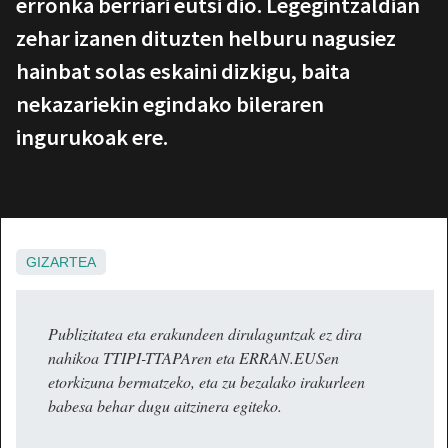
erronka berriari eutsi dio. Legegintzaldian
zehar izanen dituzten helburu nagusiez
hainbat solas eskaini dizkigu, baita
nekazariekin egindako bileraren
ingurukoak ere.
GIZARTEA
Publizitatea eta erakundeen dirulaguntzak ez dira
nahikoa TTIPI-TTAPAren eta ERRAN.EUSen
etorkizuna bermatzeko, eta zu bezalako irakurleen
babesa behar dugu aitzinera egiteko.