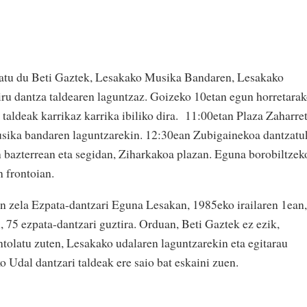
tatu du Beti Gaztek, Lesakako Musika Bandaren, Lesakako
iru dantza taldearen laguntzaz. Goizeko 10etan egun horretara
 taldeak karrikaz karrika ibiliko dira. 11:00etan Plaza Zaharre
musika bandaren laguntzarekin. 12:30ean Zubigainekoa dantzatu
 bazterrean eta segidan, Ziharkakoa plazan. Eguna borobiltzek
n frontoian.
in zela Ezpata-dantzari Eguna Lesakan, 1985eko irailaren 1ean,
n, 75 ezpata-dantzari guztira. Orduan, Beti Gaztek ez ezik,
ntolatu zuten, Lesakako udalaren laguntzarekin eta egitarau
o Udal dantzari taldeak ere saio bat eskaini zuen.