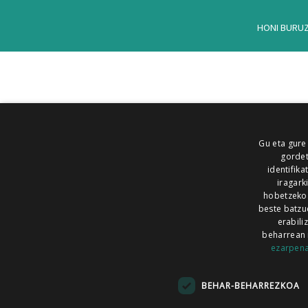
HONI BURU
Gu eta gure
gordet
identifika
iragark
hobetzeko
beste batzu
erabili
beharrean 
ezarpen
AIARALDEA
AIKOR
AIURRI
ALEA
BEGITU
ERRAN
EUSKALERRIA IRRA
BEHAR-BEHARREZKOA
KRONIKA
MAILOPE
NOAUA
O