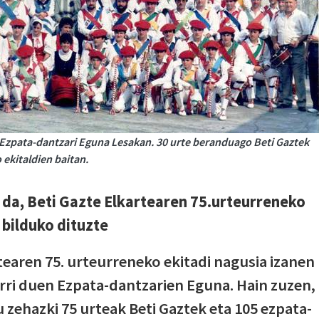
 Ezpata-dantzari Eguna Lesakan. 30 urte beranduago Beti Gaztek
 ekitaldien baitan.
da, Beti Gazte Elkartearen 75.urteurreneko
 bilduko dituzte
tearen 75. urteurreneko ekitadi nagusia izanen
rri duen Ezpata-dantzarien Eguna. Hain zuzen,
 zehazki 75 urteak Beti Gaztek eta 105 ezpata-