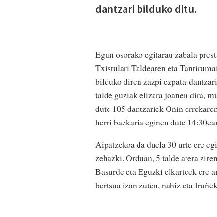
dantzari bilduko ditu.
Egun osorako egitarau zabala pres
Txistulari Taldearen eta Tantiruma
bilduko diren zazpi ezpata-dantzari
talde guziak elizara joanen dira, 
dute 105 dantzariek Onin errekaren
herri bazkaria eginen dute 14:30ea
Aipatzekoa da duela 30 urte ere eg
zehazki. Orduan, 5 talde atera zire
Basurde eta Eguzki elkarteek ere a
bertsua izan zuten, nahiz eta Iruñek