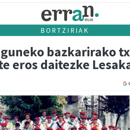
BORTZIRIAK
Eguneko bazkarirako tx
te eros daitezke Lesak