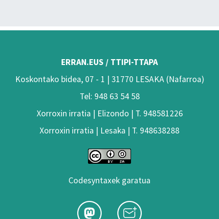
ERRAN.EUS / TTIPI-TTAPA
Koskontako bidea, 07 - 1 | 31770 LESAKA (Nafarroa)
Tel: 948 63 54 58
Xorroxin irratia | Elizondo | T. 948581226
Xorroxin irratia | Lesaka | T. 948638288
Codesyntaxek garatua