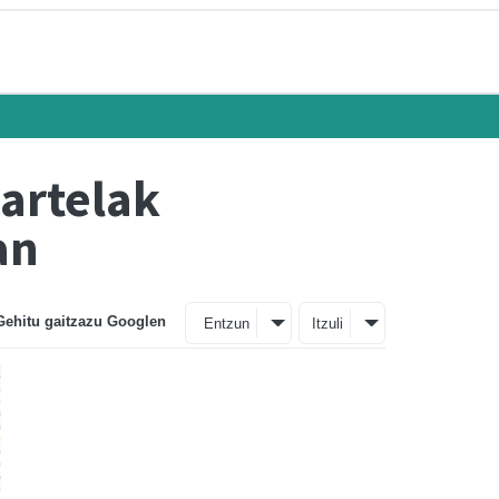
artelak
an
Gehitu gaitzazu Googlen
Entzun
Itzuli