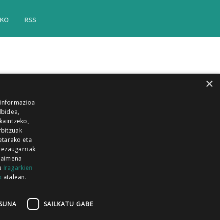
AKO
RSS
×
 informazioa
lbidea,
skaintzeko,
rbitzuak
etarako eta
 ezaugarriak
 baimena
zu
Iragarkien
k
atalean.
EITIA GUKA
AZKOITIA GUKA
BARRENA
GUKA
GUKA TELEBISTA
HIRUKA
SUNA
SAILKATU GABE
Z GUKA
ZUMAIA GUKA
28 KANALA