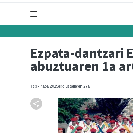
Ezpata-dantzari 
abuztuaren 1a ar
Ttipi-Ttapa
2015eko uztailaren 27a