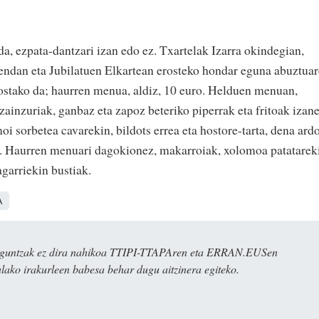
a, ezpata-dantzari izan edo ez. Txartelak Izarra okindegian,
dendan eta Jubilatuen Elkartean erosteko hondar eguna abuztua
ostako da; haurren menua, aldiz, 10 euro. Helduen menuan,
zainzuriak, ganbaz eta zapoz beteriko piperrak eta fritoak izan
moi sorbetea cavarekin, bildots errea eta hostore-tarta, dena ard
in. Haurren menuari dagokionez, makarroiak, xolomoa patatarek
agarriekin bustiak.
A
ulaguntzak ez dira nahikoa TTIPI-TTAPAren eta ERRAN.EUSen
alako irakurleen babesa behar dugu aitzinera egiteko.