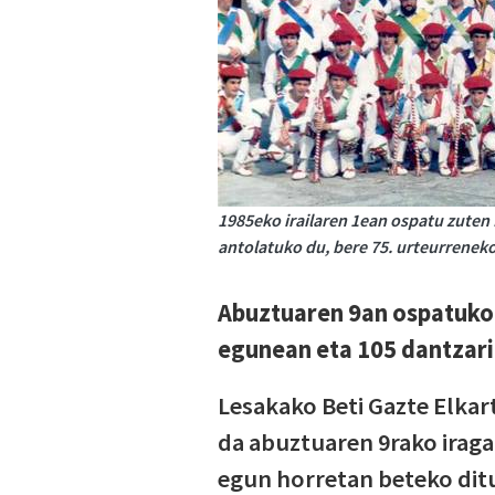
1985eko irailaren 1ean ospatu zuten
antolatuko du, bere 75. urteurreneko
Abuztuaren 9an ospatuko 
egunean eta 105 dantzari
Lesakako Beti Gazte Elkar
da abuztuaren 9rako iraga
egun horretan beteko ditu