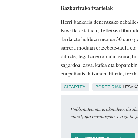
Bazkarirako txartelak
Herri bazkaria denentzako zabalik d
Koskila ostatuan, Telletxea liburu
1a da eta helduen menua 30 euro g
sarrera moduan ertzebete-taula eta 
dituzte; legatza erromatar erara, li
sagardoa, cava, kafea eta koparek
eta petisuisak izanen dituzte, frexk
GIZARTEA
BORTZIRIAK
LESAK
Publizitatea eta erakundeen dir
etorkizuna bermatzeko, eta zu bez