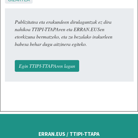
Publizitatea eta erakundeen dirulaguntzak ez dira
nahikoa TTIPI-TTAPAren eta ERRAN.EUSen
etorkizuna bermatzeko, eta zu bezalako irakurleen
babesa behar dugu aitzinera egiteko.
Egin TTIPI-TTAPAren lagun
ERRAN.EUS / TTIPI-TTAPA