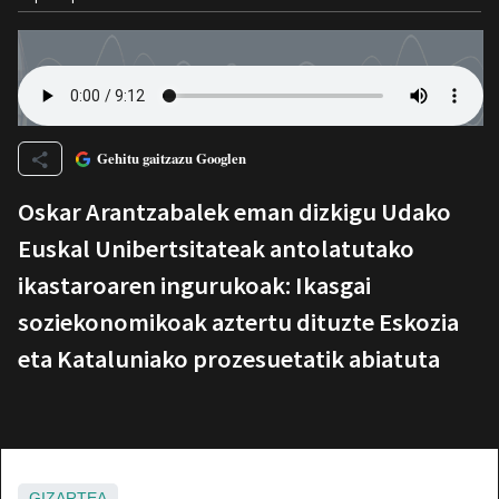
Gehitu gaitzazu Googlen
Oskar Arantzabalek eman dizkigu Udako
Euskal Unibertsitateak antolatutako
ikastaroaren ingurukoak: Ikasgai
soziekonomikoak aztertu dituzte Eskozia
eta Kataluniako prozesuetatik abiatuta
GIZARTEA