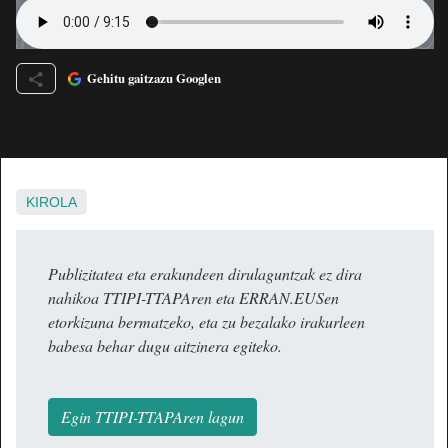
Gehitu gaitzazu Googlen
KIROLA
Publizitatea eta erakundeen dirulaguntzak ez dira
nahikoa TTIPI-TTAPAren eta ERRAN.EUSen
etorkizuna bermatzeko, eta zu bezalako irakurleen
babesa behar dugu aitzinera egiteko.
Egin TTIPI-TTAPAren lagun