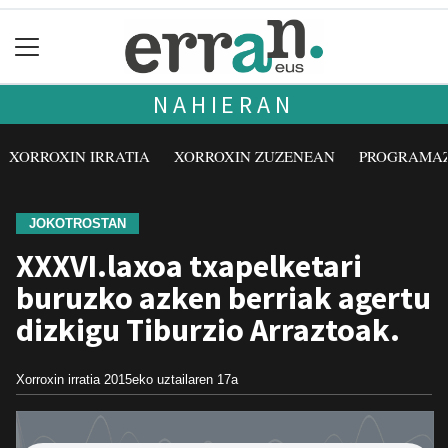
NAHIERAN
XORROXIN IRRATIA
XORROXIN ZUZENEAN
PROGRAMA
JOKOTROSTAN
XXXVI.laxoa txapelketari
buruzko azken berriak agertu
dizkigu Tiburzio Arraztoak.
Xorroxin irratia
2015eko uztailaren 17a