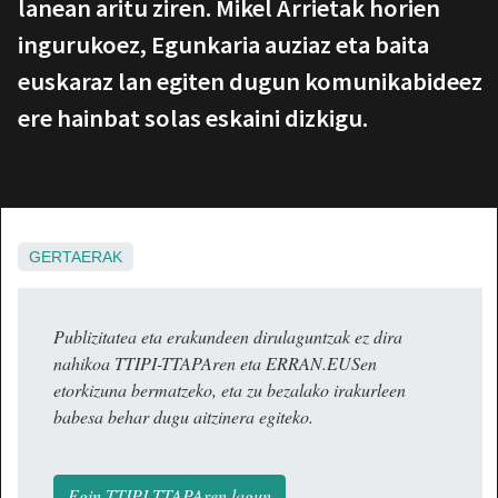
lanean aritu ziren. Mikel Arrietak horien
ingurukoez, Egunkaria auziaz eta baita
euskaraz lan egiten dugun komunikabideez
ere hainbat solas eskaini dizkigu.
GERTAERAK
Publizitatea eta erakundeen dirulaguntzak ez dira
nahikoa TTIPI-TTAPAren eta ERRAN.EUSen
etorkizuna bermatzeko, eta zu bezalako irakurleen
babesa behar dugu aitzinera egiteko.
Egin TTIPI-TTAPAren lagun