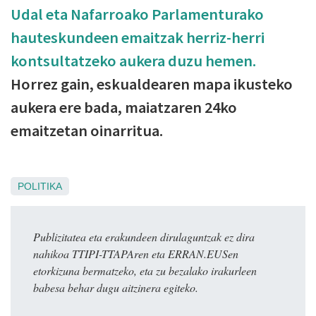
Udal eta Nafarroako Parlamenturako
hauteskundeen emaitzak herriz-herri
kontsultatzeko aukera duzu hemen.
Horrez gain, eskualdearen mapa ikusteko
aukera ere bada, maiatzaren 24ko
emaitzetan oinarritua.
POLITIKA
Publizitatea eta erakundeen dirulaguntzak ez dira
nahikoa TTIPI-TTAPAren eta ERRAN.EUSen
etorkizuna bermatzeko, eta zu bezalako irakurleen
babesa behar dugu aitzinera egiteko.