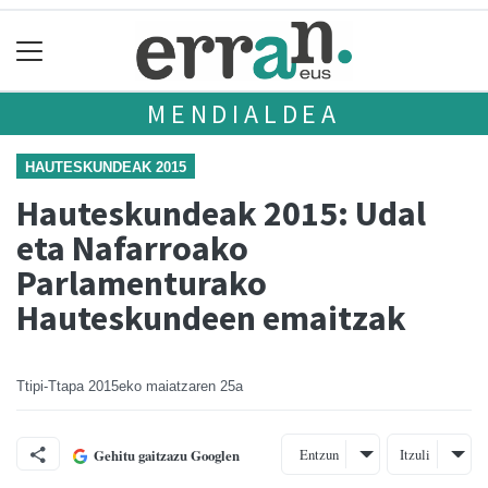
MENDIALDEA
HAUTESKUNDEAK 2015
Hauteskundeak 2015: Udal
eta Nafarroako
Parlamenturako
Hauteskundeen emaitzak
Ttipi-Ttapa
2015eko maiatzaren 25a
Entzun
Itzuli
Gehitu gaitzazu Googlen