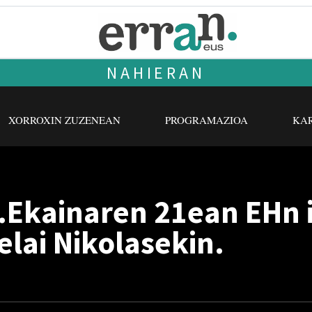
NAHIERAN
XORROXIN ZUZENEAN
PROGRAMAZIOA
KAR
.Ekainaren 21ean EHn 
elai Nikolasekin.