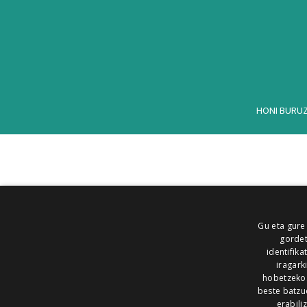
HONI BURU
Gu eta gure
gordet
identifika
iragark
hobetzeko
beste batzu
erabili