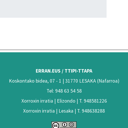
ERRAN.EUS / TTIPI-TTAPA
Koskontako bidea, 07 - 1 | 31770 LESAKA (Nafarroa)
Tel: 948 63 54 58
Xorroxin irratia | Elizondo | T. 948581226
Xorroxin irratia | Lesaka | T. 948638288