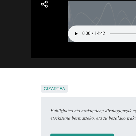
GIZARTEA
Publizitatea eta erakundeen dirulaguntza
etorkizuna bermatzeko, eta zu bezalako irak