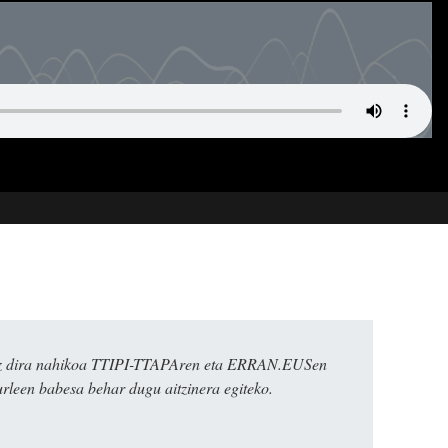
k ez dira nahikoa TTIPI-TTAPAren eta ERRAN.EUSen
urleen babesa behar dugu aitzinera egiteko.