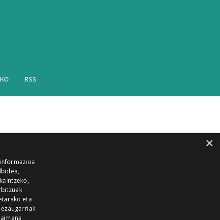
AKO
RSS
×
 informazioa
lbidea,
skaintzeko,
rbitzuak
etarako eta
 ezaugarriak
 baimena