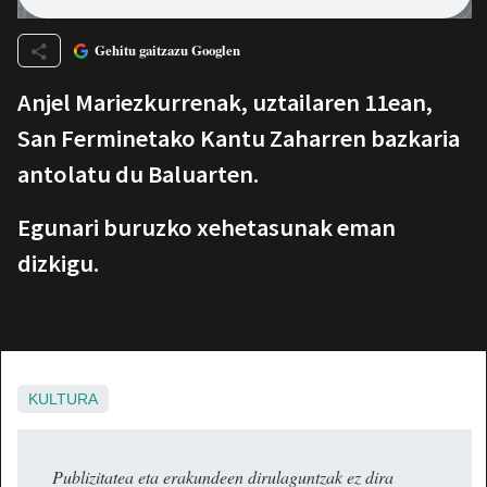
Gehitu gaitzazu Googlen
Anjel Mariezkurrenak, uztailaren 11ean,
San Ferminetako Kantu Zaharren bazkaria
antolatu du Baluarten.
Egunari buruzko xehetasunak eman
dizkigu.
KULTURA
Publizitatea eta erakundeen dirulaguntzak ez dira