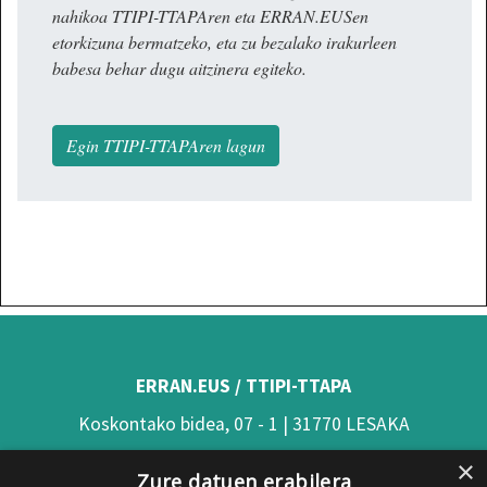
nahikoa TTIPI-TTAPAren eta ERRAN.EUSen
etorkizuna bermatzeko, eta zu bezalako irakurleen
babesa behar dugu aitzinera egiteko.
Egin TTIPI-TTAPAren lagun
ERRAN.EUS / TTIPI-TTAPA
Koskontako bidea, 07 - 1 | 31770 LESAKA
(Nafarroa)
×
Zure datuen erabilera