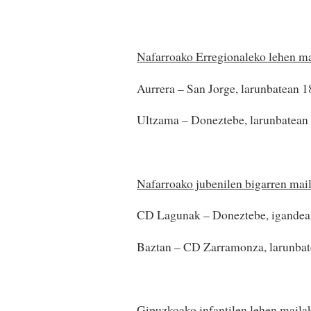
Nafarroako Erregionaleko lehen m
Aurrera – San Jorge, larunbatean 1
Ultzama – Doneztebe, larunbatean 
Nafarroako jubenilen bigarren mail
CD Lagunak – Doneztebe, igandea
Baztan – CD Zarramonza, larunbat
Gipuzkoako infantilen lehen maila