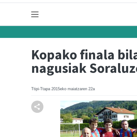
Kopako finala bi
nagusiak Soralu
Ttipi-Ttapa
2015eko maiatzaren 22a