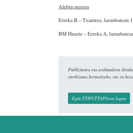
Alebin mixtoa
Erreka B – Txantrea, larunbatean 
BM Huarte – Erreka A, larunbatea
Publizitatea eta erakundeen dir
etorkizuna bermatzeko, eta zu bez
Egin TTIPI-TTAPAren lagun