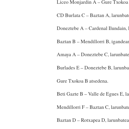
Liceo Monjardin A – Gure Txokoa 
CD Burlata C – Baztan A, larunbat
Doneztebe A – Cardenal Ilundain, 
Baztan B – Mendillorri B, igandea
Amaya A – Doneztebe C, larunbat
Burlades E – Doneztebe B, larunba
Gure Txokoa B atsedena.
Beti Gazte B – Valle de Egues E, 
Mendillorri F – Baztan C, larunba
Baztan D – Rotxapea D, larunbatea