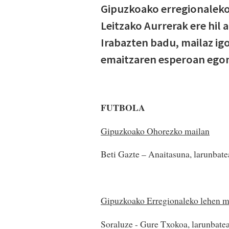
Gipuzkoako erregionaleko 
Leitzako Aurrerak ere hil 
Irabazten badu, mailaz ig
emaitzaren esperoan egon
FUTBOLA
Gipuzkoako Ohorezko mailan
Beti Gazte – Anaitasuna, larunbat
Gipuzkoako Erregionaleko lehen ma
Soraluze - Gure Txokoa, larunbate