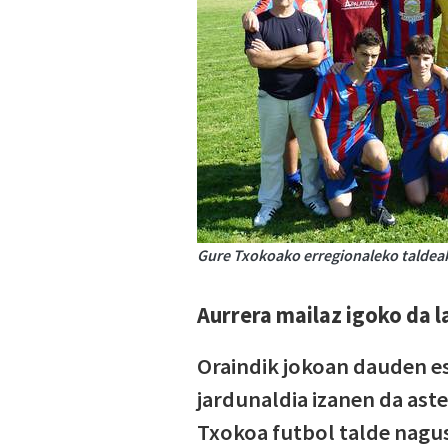
Gure Txokoako erregionaleko taldeak
Aurrera mailaz igoko da 
Oraindik jokoan dauden e
jardunaldia izanen da as
Txokoa futbol talde nagus