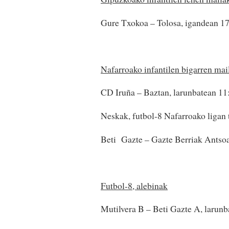
Gure Txokoa – Tolosa, igandean 1
Nafarroako infantilen bigarren mai
CD Iruña – Baztan, larunbatean 11
Neskak, futbol-8 Nafarroako ligan
Beti Gazte – Gazte Berriak Antsoa
Futbol-8, alebinak
Mutilvera B – Beti Gazte A, larun