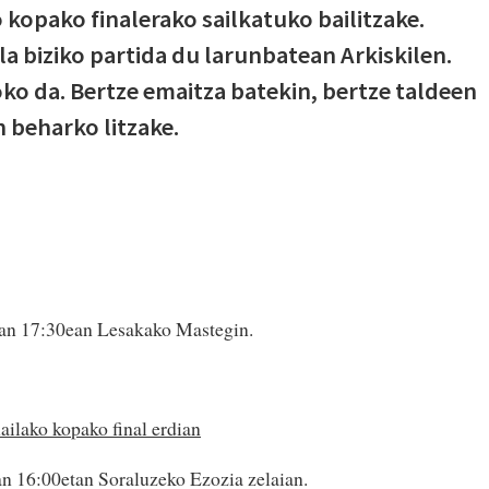
kopako finalerako sailkatuko bailitzake.
ala biziko partida du larunbatean Arkiskilen.
oko da. Bertze emaitza batekin, bertze taldeen
 beharko litzake.
ean 17:30ean Lesakako Mastegin.
ilako kopako final erdian
an 16:00etan Soraluzeko Ezozia zelaian.