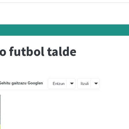
o futbol talde
Gehitu gaitzazu Googlen
Entzun
Itzuli