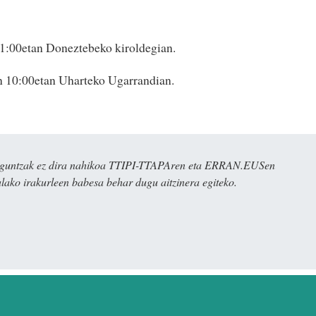
11:00etan Doneztebeko kiroldegian.
n 10:00etan Uharteko Ugarrandian.
ulaguntzak ez dira nahikoa TTIPI-TTAPAren eta ERRAN.EUSen
alako irakurleen babesa behar dugu aitzinera egiteko.