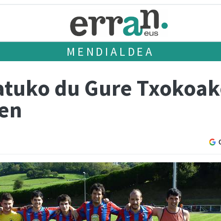
MENDIALDEA
latuko du Gure Txokoak
zen