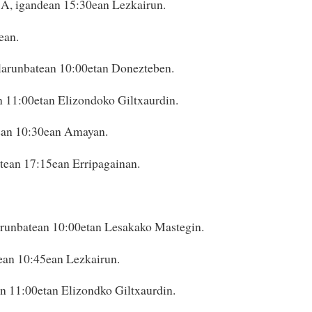
A, igandean 15:30ean Lezkairun.
ean.
larunbatean 10:00etan Donezteben.
n 11:00etan Elizondoko Giltxaurdin.
ean 10:30ean Amayan.
tean 17:15ean Erripagainan.
larunbatean 10:00etan Lesakako Mastegin.
tean 10:45ean Lezkairun.
n 11:00etan Elizondko Giltxaurdin.