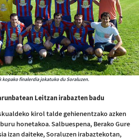
 kopako finalerdia jokatuko du Soraluzen.
larunbatean Leitzan irabazten badu
skualdeko kirol talde gehienentzako azken
teburu honetakoa. Salbuespena, Berako Gure
ia izan daiteke, Soraluzen irabaztekotan,