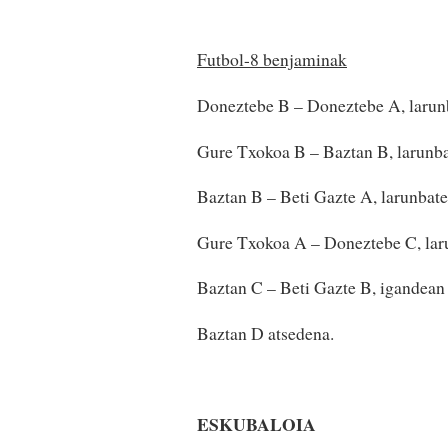
Futbol-8 benjaminak
Doneztebe B – Doneztebe A, larun
Gure Txokoa B – Baztan B, larunb
Baztan B – Beti Gazte A, larunbat
Gure Txokoa A – Doneztebe C, lar
Baztan C – Beti Gazte B, igandean
Baztan D atsedena.
ESKUBALOIA