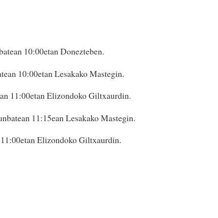
batean 10:00etan Donezteben.
atean 10:00etan Lesakako Mastegin.
ean 11:00etan Elizondoko Giltxaurdin.
unbatean 11:15ean Lesakako Mastegin.
 11:00etan Elizondoko Giltxaurdin.