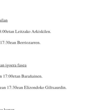
ailan
8:00etan Leitzako Arkiskilen.
17:30ean Berriozarren.
an igoera fasea
n 17:00etan Barañainen.
ean 17:30ean Elizondoko Giltxaurdin.
ko kopan