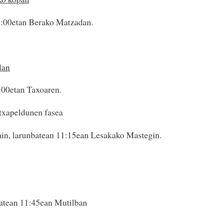
7:00etan Berako Matzadan.
lan
:00etan Taxoaren.
 txapeldunen fasea
in, larunbatean 11:15ean Lesakako Mastegin.
batean 11:45ean Mutilban