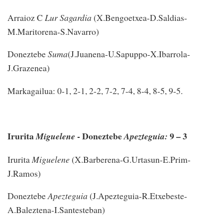
Arraioz C
Lur Sagardia
(X.Bengoetxea-D.Saldias-
M.Maritorena-S.Navarro)
Doneztebe
Suma
(J.Juanena-U.Sapuppo-X.Ibarrola-
J.Grazenea)
Markagailua: 0-1, 2-1, 2-2, 7-2, 7-4, 8-4, 8-5, 9-5.
Irurita
- Doneztebe
9 – 3
Miguelene
Apezteguia:
Irurita
Miguelene
(X.Barberena-G.Urtasun-E.Prim-
J.Ramos)
Doneztebe
Apezteguia
(J.Apezteguia-R.Etxebeste-
A.Baleztena-I.Santesteban)