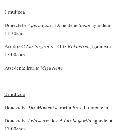
1 multzoa
Doneztebe
Apezteguia -
Doneztebe
Suma
, igandean
11:30ean.
Arraioz C
Lur Sagardia
- Oitz
Kokoetxea
, igandean
17:00etan.
Atsedena: Irurita
Miguelene
2 multzoa
Doneztebe
The Moment -
Irurita
Biek
, larunbatean.
Doneztebe
Avia –
Arraioz B
Lur Sagardia
, igandean
17:00etan.