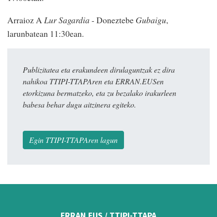
Arraioz A
Lur Sagardia
- Doneztebe
Gubaigu
,
larunbatean 11:30ean.
Publizitatea eta erakundeen dirulaguntzak ez dira
nahikoa TTIPI-TTAPAren eta ERRAN.EUSen
etorkizuna bermatzeko, eta zu bezalako irakurleen
babesa behar dugu aitzinera egiteko.
Egin TTIPI-TTAPAren lagun
ERRAN.EUS / TTIPI-TTAPA