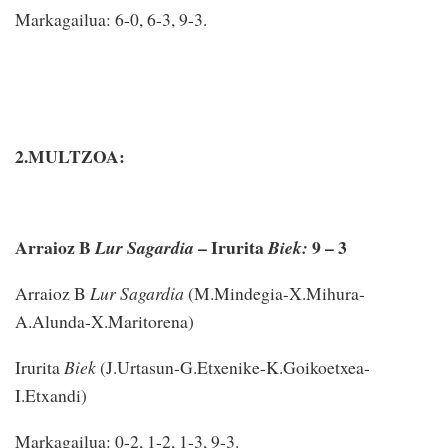
Markagailua: 6-0, 6-3, 9-3.
2.MULTZOA:
Arraioz B
– Irurita
9 – 3
Lur Sagardia
Biek:
Arraioz B
Lur Sagardia
(M.Mindegia-X.Mihura-
A.Alunda-X.Maritorena)
Irurita
Biek
(J.Urtasun-G.Etxenike-K.Goikoetxea-
I.Etxandi)
Markagailua: 0-2, 1-2, 1-3, 9-3.