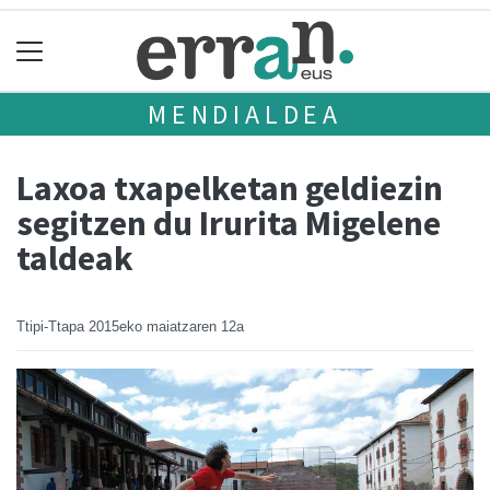
MENDIALDEA
Laxoa txapelketan geldiezin
segitzen du Irurita Migelene
taldeak
Ttipi-Ttapa
2015eko maiatzaren 12a