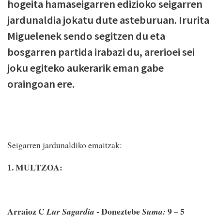
hogeita hamaseigarren edizioko seigarren
jardunaldia jokatu dute asteburuan. Irurita
Miguelenek sendo segitzen du eta
bosgarren partida irabazi du, arerioei sei
joku egiteko aukerarik eman gabe
oraingoan ere.
Seigarren jardunaldiko emaitzak:
1. MULTZOA:
Arraioz C
- Doneztebe
9 – 5
Lur Sagardia
Suma: