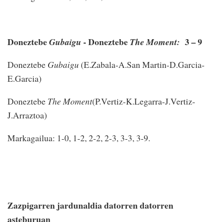
Doneztebe
- Doneztebe
3 – 9
Gubaigu
The Moment:
Doneztebe
Gubaigu
(E.Zabala-A.San Martin-D.Garcia-
E.Garcia)
Doneztebe
The Moment
(P.Vertiz-K.Legarra-J.Vertiz-
J.Arraztoa)
Markagailua: 1-0, 1-2, 2-2, 2-3, 3-3, 3-9.
Zazpigarren jardunaldia datorren datorren
asteburuan