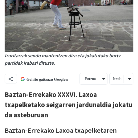
Iruritarrak sendo mantentzen dira eta jokatutako bortz
partidak irabazi dituzte.
Entzun
Itzuli
Gehitu gaitzazu Googlen
Baztan-Errekako XXXVI. Laxoa
txapelketako seigarren jardunaldia jokatu
da asteburuan
Baztan-Errekako Laxoa txapelketaren