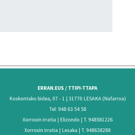
ERRAN.EUS / TTIPI-TTAPA
Koskontako bidea, 07 - 1 | 31770 LESAKA (Nafarroa)
Tel: 948 63 54 58
Xorroxin irratia | Elizondo | T. 948581226
Xorroxin irratia | Lesaka | T. 948638288