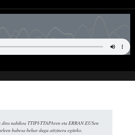
k ez dira nahikoa TTIPI-TTAPAren eta ERRAN.EUSen
urleen babesa behar dugu aitzinera egiteko.