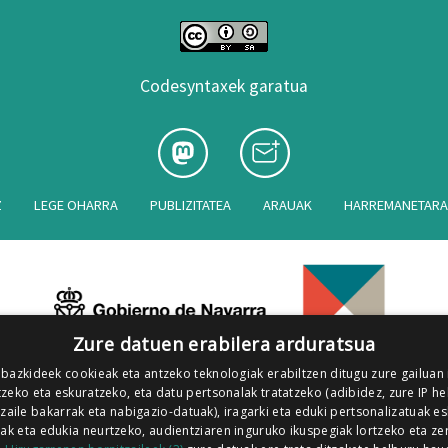
Codesyntaxek garatua
Z
LEGE OHARRA
PUBLIZITATEA
ARAUAK
HARREMANETAR
Zure datuen erabilera arduratsua
 bazkideek cookieak eta antzeko teknologiak erabiltzen ditugu zure gailuan
zeko eta eskuratzeko, eta datu pertsonalak tratatzeko (adibidez, zure IP he
tzaile bakarrak eta nabigazio-datuak), iragarki eta eduki pertsonalizatuak e
iak eta edukia neurtzeko, audientziaren inguruko ikuspegiak lortzeko eta ze