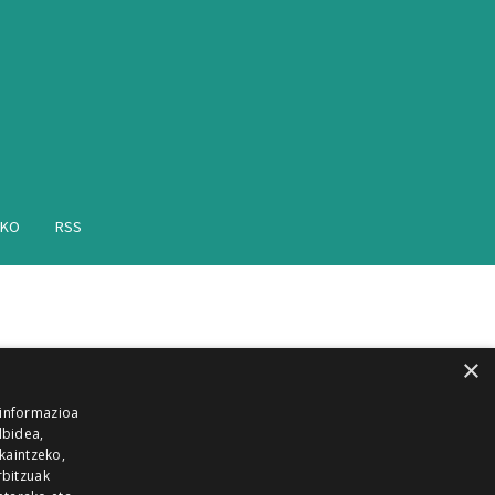
AKO
RSS
×
 informazioa
lbidea,
skaintzeko,
rbitzuak