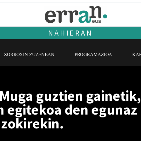
NAHIERAN
XORROXIN ZUZENEAN
PROGRAMAZIOA
KAR
Muga guztien gainetik,
n egitekoa den egunaz
zokirekin.