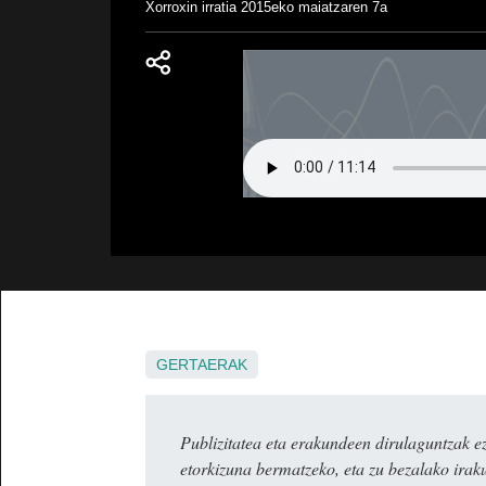
Xorroxin irratia
2015eko maiatzaren 7a
GERTAERAK
Publizitatea eta erakundeen dirulaguntza
etorkizuna bermatzeko, eta zu bezalako irak