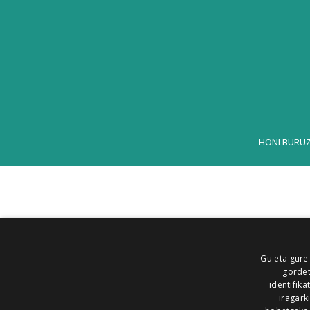
HONI BURU
Gu eta gure
gordet
identifika
iragark