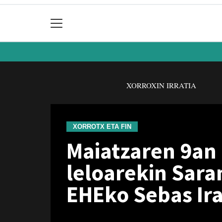
XORROXIN IRRATIA
XORROTX ETA FIN
Maiatzaren 9an 
leloarekin Sara
EHEko Sebas Ira