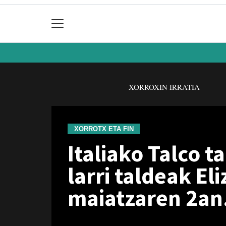
XORROXIN IRRATIA
XORROTX ETA FIN
Italiako Talco 
larri taldeak E
maiatzaren 2an.