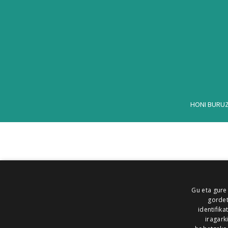
HONI BURU
Gu eta gure
gordet
identifika
iragark