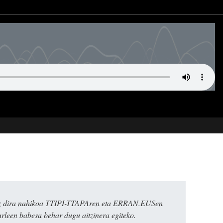
k ez dira nahikoa TTIPI-TTAPAren eta ERRAN.EUSen
urleen babesa behar dugu aitzinera egiteko.