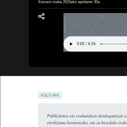
Xorroxin irratia
2015eko apirilaren 30a
KULTURA
Publizitatea eta erakundeen dirulaguntza
etorkizuna bermatzeko, eta zu bezalako irak