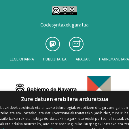
Codesyntaxek garatua
Z
LEGE OHARRA
PUBLIZITATEA
ARAUAK
HARREMANETAR
Zure datuen erabilera arduratsua
 bazkideek cookieak eta antzeko teknologiak erabiltzen ditugu zure gailuan
zeko eta eskuratzeko, eta datu pertsonalak tratatzeko (adibidez, zure IP he
tzaile bakarrak eta nabigazio-datuak), iragarki eta eduki pertsonalizatuak e
iak eta edukia neurtzeko, audientziaren inguruko ikuspegiak lortzeko eta ze