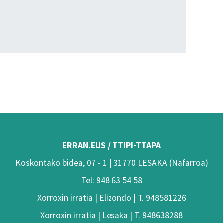
ERRAN.EUS / TTIPI-TTAPA
Koskontako bidea, 07 - 1 | 31770 LESAKA (Nafarroa)
Tel: 948 63 54 58
Xorroxin irratia | Elizondo | T. 948581226
Xorroxin irratia | Lesaka | T. 948638288