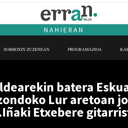
NAHIERAN
XORROXIN ZUZENEAN
PROGRAMAZIOA
KAR
taldearekin batera Esku
lizondoko Lur aretoan j
Iñaki Etxebere gitarris