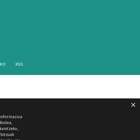
AKO
RSS
×
 informazioa
lbidea,
skaintzeko,
rbitzuak