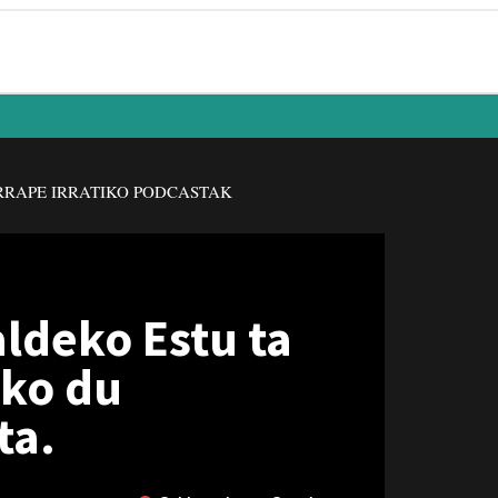
RAPE IRRATIKO PODCASTAK
aldeko Estu ta
oko du
ta.