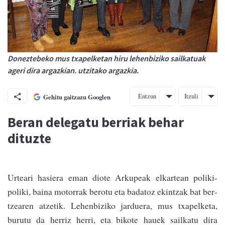
Doneztebeko mus txapelketan hiru lehenbiziko sailka­tuak
ageri dira argazkian. utzitako argazkia.
Entzun
Itzuli
Gehitu gaitzazu Googlen
Beran delegatu berriak behar
dituzte
Urteari hasiera eman diote Arkupeak elkartean poliki-
poliki, baina motorrak berotu eta badatoz ekintzak bat ber­
tzearen atzetik. Lehenbiziko jarduera, mus txapelketa,
burutu da he­rriz herri, eta bikote hauek sailkatu dira