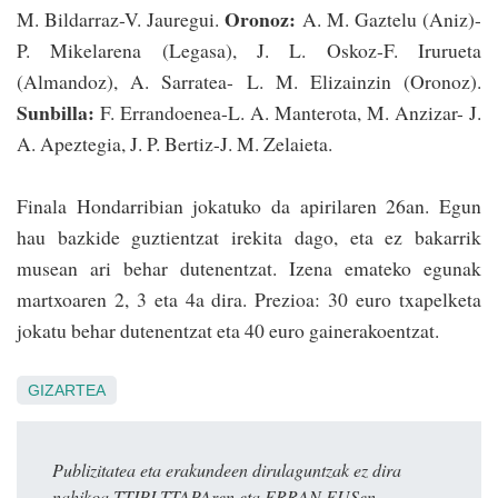
Oronoz:
M. Bildarraz-V. Jauregui.
A. M. Gaztelu (Aniz)-
P. Mikelarena (Legasa), J. L. Oskoz-F. Irurueta
(Almandoz), A. Sa­rratea- L. M. Elizainzin (Oronoz).
Sunbilla:
F. Erran­doenea-L. A. Manterota, M. Anzizar- J.
A. Apeztegia, J. P. Bertiz-J. M. Zelaieta.
Finala Hondarribian jokatuko da apirilaren 26an. Egun
hau bazkide guztientzat irekita dago, eta ez bakarrik
musean ari behar dutenen­tzat. Izena emateko egunak
martxoaren 2, 3 eta 4a dira. Prezioa: 30 euro txapelketa
jokatu behar dutenentzat eta 40 euro gainerakoentzat.
GIZARTEA
Publizitatea eta erakundeen dirulaguntzak ez dira
nahikoa TTIPI-TTAPAren eta ERRAN.EUSen