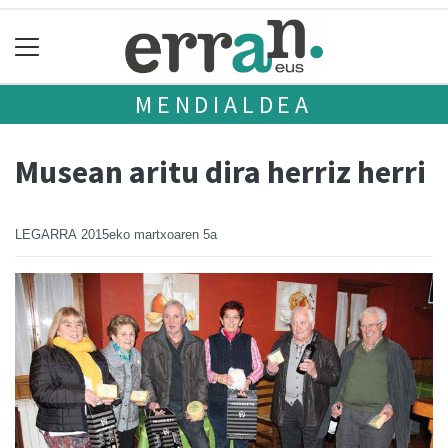
MENDIALDEA
Musean aritu dira herriz herri
LEGARRA
2015eko martxoaren 5a