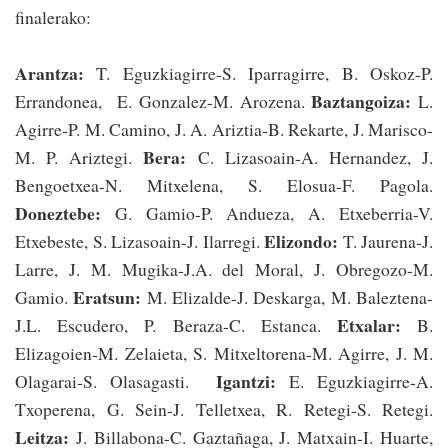
finalerako:
Arantza:
T. Eguzkiagirre-S. Iparragirre, B. Oskoz-P.
Baztangoiza:
Errandonea, E. Gonzalez-M. Arozena.
L.
Agirre-P. M. Camino, J. A. Ariztia-B. Rekarte, J. Marisco-
Bera:
M. P. Ariztegi.
C. Lizasoain-A. Hernandez, J.
Bengoetxea-N. Mitxelena, S. Elosua-F. Pagola.
Doneztebe:
G. Gamio-P. Andueza, A. Etxeberria-V.
Elizondo:
Etxebeste, S. Lizasoain-J. Ilarregi.
T. Jaurena-J.
Larre, J. M. Mugika-J.A. del Moral, J. Obregozo-M.
Eratsun:
Gamio.
M. Elizalde-J. Deskarga, M. Baleztena-
Etxalar:
J.L. Escudero, P. Beraza-C. Estanca.
B.
Elizagoien-M. Zelaieta, S. Mitxel­torena-M. Agirre, J. M.
Igantzi:
Olagarai-S. Olasagasti.
E. Eguzkiagirre-A.
Txoperena, G. Sein-J. Telle­txea, R. Retegi-S. Retegi.
Leitza:
J. Billabona-C. Gaztañaga, J. Matxain-I. Huarte,