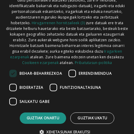
Xorroxin irratia | Lesaka | T. 948638288
datu pertsonalak tratatzeko (adibidez, zure IP helbidea,
identifikatzaile bakarrak eta nabigazio-datuak), iragarki eta eduki
pertsonalizatuak eskaintzeko, iragarkiak eta edukia neurtzeko,
audientziaren inguruko ikuspegiak lortzeko eta zerbitzuak
hobetzeko.
Hirugarrenen hornitzaileek (3)
zure datuak ere trata
ditzakete helburu hauetarako eta beste batzuetarako, besteak beste
Codesyntaxek garatua
kokapen geografiko zehatzeko datuak eta gailuaren ezaugarriak
erabiliz. Zure aukerak webgune honi soilik aplikatzen zaizkio.
Hornitzaile batzuek baimena beharrean interes legitimoa oinarri
gisa erabil dezakete; aurka egiteko eskubidea duzu
Iragarkien
ezarpenak
atalean. Zure baimena edozein unetan ken dezakezu
Cookieen ezarpenak
atalean.
Pribatutasun-politika
HONI BURUZ
LEGE OHARRA
PUBLIZITATEA
BEHAR-BEHARREZKOA
ERRENDIMENDUA
ARAUAK
HARREMANETARAKO
RSS
BIDERATZEA
FUNTZIONALTASUNA
SAILKATU GABE
GUZTIAK ONARTU
GUZTIAK UKATU
XEHETASUNAK ERAKUTSI