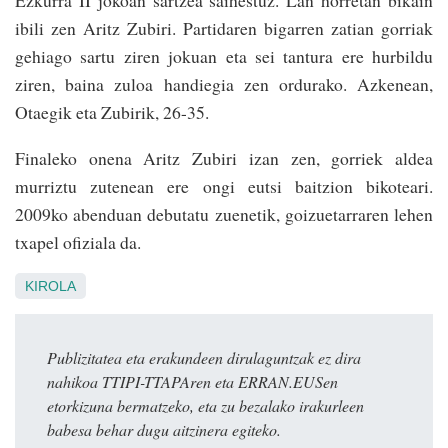
Ezkurra II jokoan sartzea saihestuz. Lan horretan bikain
ibili zen Aritz Zubiri. Partidaren bigarren zatian gorriak
gehiago sartu ziren jokuan eta sei tantura ere hurbildu
ziren, baina zuloa handiegia zen ordurako. Azkenean,
Otaegik eta Zubirik, 26-35.
Finaleko onena Aritz Zubiri izan zen, gorriek aldea
murriztu zutenean ere ongi eutsi baitzion bikoteari.
2009ko abenduan debutatu zuenetik, goizuetarraren lehen
txapel ofiziala da.
KIROLA
Publizitatea eta erakundeen dirulaguntzak ez dira
nahikoa TTIPI-TTAPAren eta ERRAN.EUSen
etorkizuna bermatzeko, eta zu bezalako irakurleen
babesa behar dugu aitzinera egiteko.