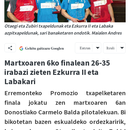
Otaegi eta Zubiri txapeldunak eta Ezkurra II eta Labaka
azpitxapeldunak, sari banaketaren ondotik. Maialen Andres
Entzun
Itzuli
Gehitu gaitzazu Googlen
Martxoaren 6ko finalean 26-35
irabazi zieten Ezkurra II eta
Labakari
Erremonteko Promozio txapelketaren
finala jokatu zen martxoaren 6an
Donostiako Carmelo Balda pilotalekuan. Bi
bikotetan bazen eskualdeko ordezkaririk,