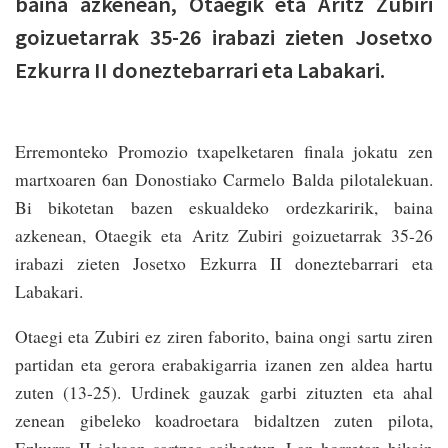
baina azkenean, Otaegik eta Aritz Zubiri
goizuetarrak 35-26 irabazi zieten Josetxo
Ezkurra II doneztebarrari eta Labakari.
Erremonteko Promozio txapelketaren finala jokatu zen
martxoaren 6an Donostiako Carmelo Balda pilotalekuan.
Bi bikotetan bazen eskualdeko ordezkaririk, baina
azkenean, Otaegik eta Aritz Zubiri goizuetarrak 35-26
irabazi zieten Josetxo Ezkurra II doneztebarrari eta
Labakari.
Otaegi eta Zubiri ez ziren faborito, baina ongi sartu ziren
partidan eta gerora erabakigarria izanen zen aldea hartu
zuten (13-25). Urdinek gauzak garbi zituzten eta ahal
zenean gibeleko koadroetara bidaltzen zuten pilota,