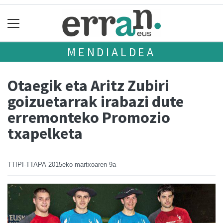
MENDIALDEA
Otaegik eta Aritz Zubiri
goizuetarrak irabazi dute
erremonteko Promozio
txapelketa
TTIPI-TTAPA
2015eko martxoaren 9a