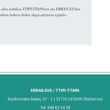
k ez dira nahikoa TTIPI-TTAPAren eta ERRAN.EUSen
urleen babesa behar dugu aitzinera egiteko.
ERRAN.EUS / TTIPI-TTAPA
Koskontako bidea, 07 - 1 | 31770 LESAKA (Nafarroa)
Tel: 948 63 54 58