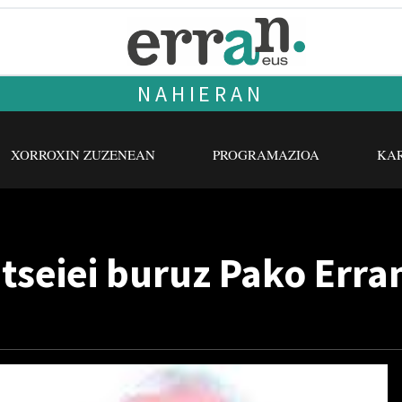
NAHIERAN
XORROXIN ZUZENEAN
PROGRAMAZIOA
KAR
tseiei buruz Pako Err