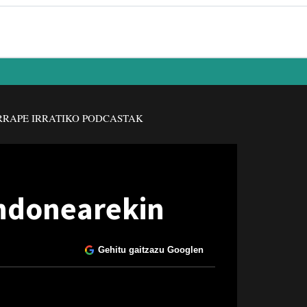
RAPE IRRATIKO PODCASTAK
andonearekin
Gehitu gaitzazu Googlen