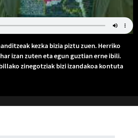
anditzeak kezka bizia piztu zuen. Herriko
ar izan zuten eta egun guztian erne ibili.
llako zinegotziak bizi izandakoa kontuta