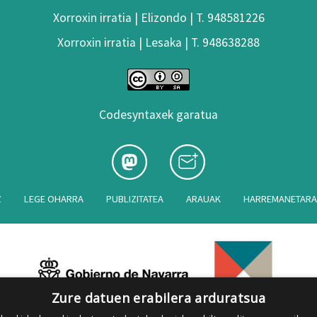
Xorroxin irratia | Elizondo | T. 948581226
Xorroxin irratia | Lesaka | T. 948638288
Codesyntaxek garatua
Z
LEGE OHARRA
PUBLIZITATEA
ARAUAK
HARREMANETAR
Zure datuen erabilera arduratsua