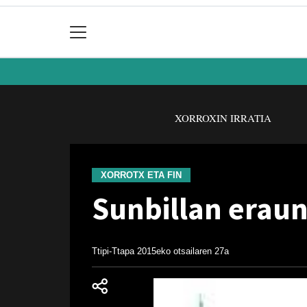
XORROXIN IRRATIA
XORROTX ETA FIN
Sunbillan eraun
Ttipi-Ttapa
2015eko otsailaren 27a