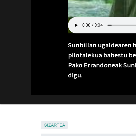
Sunbillan ugaldearen h
pilotalekua babestu beh
Pako Errandoneak Sunbi
digu.
GIZARTEA