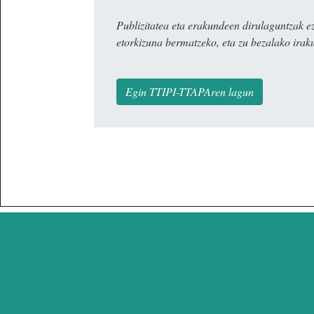
Publizitatea eta erakundeen dirulaguntza
etorkizuna bermatzeko, eta zu bezalako irak
Egin TTIPI-TTAPAren lagun