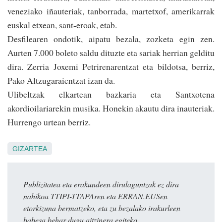
veneziako iñauteriak, tanborrada, martetxof, amerikarrak
euskal etxean, sant-eroak, etab.
Desfilearen ondotik, aipatu bezala, zozketa egin zen.
Aurten 7.000 boleto saldu dituzte eta sariak herrian gelditu
dira. Zerria Joxemi Petrirenarentzat eta bildo­tsa, berriz,
Pako Altzugaraientzat izan da.
Ulibeltzak elkartean bazkaria eta Santxotena
akordioilariarekin musika. Honekin akautu dira inauteriak.
Hu­rrengo urtean berriz.
GIZARTEA
Publizitatea eta erakundeen dirulaguntzak ez dira
nahikoa TTIPI-TTAPAren eta ERRAN.EUSen
etorkizuna bermatzeko, eta zu bezalako irakurleen
babesa behar dugu aitzinera egiteko.