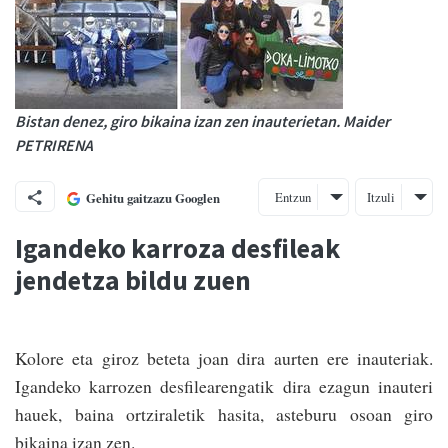
Bistan denez, giro bikaina izan zen inauterietan. Maider
PETRIRENA
Entzun
Itzuli
Gehitu gaitzazu Googlen
Igandeko karroza desfileak
jendetza bildu zuen
Kolore eta giroz beteta joan dira aurten ere inauteriak.
Igandeko karrozen desfilearengatik dira ezagun inauteri
hauek, baina ortziraletik hasita, asteburu osoan giro
bikaina izan zen.