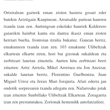
Ortziralean gazteek eman zioten hasiera gosari eder
batekin Ariztigain Kanpinean. Arra­tsalde partean haurren
txanda izan zen. Aurtengoan eskolako hau­rrek Kalderero
gaiarekin hainbat kanta eta dantza ikasiz eman zioten
herriari buelta, frontoian itzulia bukatuz. Gauean berriz,
emakumeen txanda izan zen. 103 emakume Ulibel­tzak
elkartean elkartu ziren, hori bai gizonak sukaldean eta
zerbitzari lanetan zituztela. Aurten hitu zerbitzari berri
zituzten: Aritz Arriola, Mikel Arretxea eta Jon Anzizar,
sukalde lanetan berriz, Florentino Guelbentzu, Juan
Miguel Urroz eta Jexux Mari Jorajuria. Afari ederra jan
ondotik sor­presaren txanda ailegatu zen. Nafarroako jotak
izan zituzten Sunbillako Ulibeltzak Elkartean. Zoragarria
izan zen prestatutakoa. Zorionak hemendik antolatzaileei.