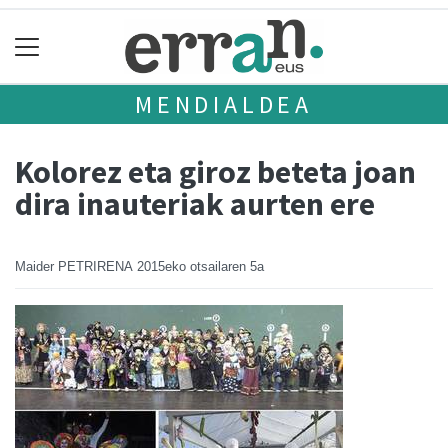
MENDIALDEA
Kolorez eta giroz beteta joan
dira inauteriak aurten ere
Maider PETRIRENA
2015eko otsailaren 5a