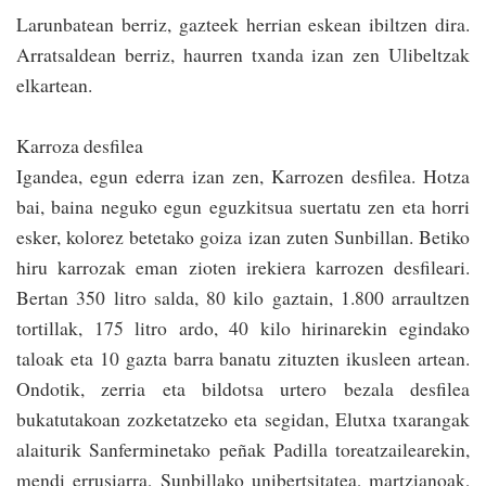
Larunbatean berriz, gazteek herrian eskean ibiltzen dira.
Arratsaldean berriz, haurren txanda izan zen Ulibeltzak
elkartean.
Karroza desfilea
Igandea, egun ede­rra izan zen, Karrozen desfilea. Hotza
bai, baina neguko egun eguz­kitsua suertatu zen eta horri
esker, kolorez betetako goiza izan zuten Sunbillan. Betiko
hiru karrozak eman zioten irekiera karrozen desfileari.
Bertan 350 litro salda, 80 kilo gaztain, 1.800 arraultzen
tortillak, 175 litro ardo, 40 kilo hirinarekin egindako
taloak eta 10 gazta barra banatu zituzten ikusleen artean.
Ondotik, ze­rria eta bildotsa urtero bezala desfilea
bukatutakoan zozketatzeko eta segidan, Elutxa txaran­gak
alaiturik Sanferminetako peñak Padilla toreatzailearekin,
mendi errusiarra, Sunbillako unibertsitatea, martzianoak,